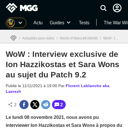
MGG
Actu
Guides
Tests
The War Wi
/
Actualités jeux vidéo
/
World of Warcraft (WoW)
/
WoW : Interview exclusive de Ion Hazzikostas et Sara Wons au sujet du Patch 9.2
WoW : Interview exclusive de
MGG

Ion Hazzikostas et Sara Wons
au sujet du Patch 9.2
Publié le
11/11/2021 à 19:00
Par
Florent Lablanche aka
Laerezh
2
2
Le lundi 08 novembre 2021, nous avons pu
interviewer Ion Hazzikostas et Sara Wons à propos du