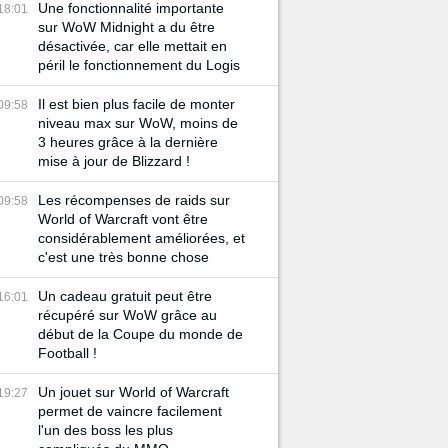
Une fonctionnalité importante
18:01
sur WoW Midnight a du être
désactivée, car elle mettait en
péril le fonctionnement du Logis
Il est bien plus facile de monter
09:58
niveau max sur WoW, moins de
3 heures grâce à la dernière
mise à jour de Blizzard !
Les récompenses de raids sur
09:58
World of Warcraft vont être
considérablement améliorées, et
c'est une très bonne chose
Un cadeau gratuit peut être
16:01
récupéré sur WoW grâce au
début de la Coupe du monde de
Football !
Un jouet sur World of Warcraft
19:27
permet de vaincre facilement
l'un des boss les plus