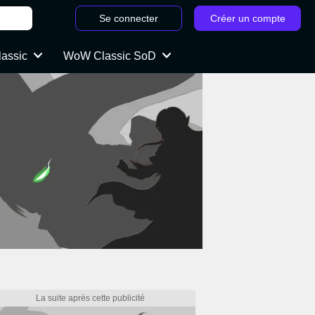
Se connecter
Créer un compte
lassic
WoW Classic SoD