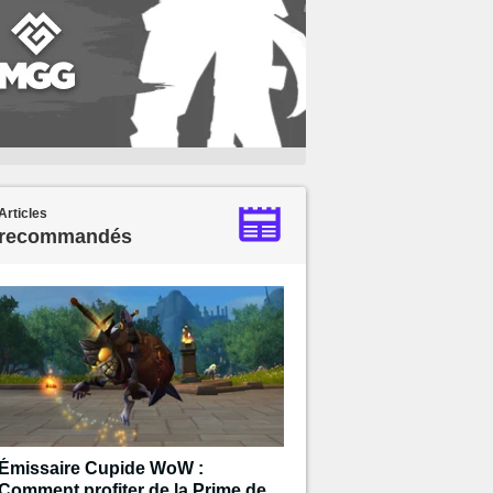
Articles
recommandés
Émissaire Cupide WoW :
Comment profiter de la Prime de