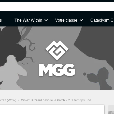
s
The War Within
Votre classe
Cataclysm C
rcraft (WoW)
/
WoW : Blizzard dévoile le Patch 9.2 : Eternity's End