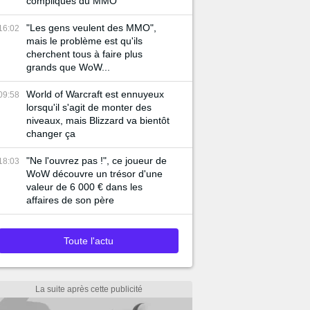
compliqués du MMO
"Les gens veulent des MMO",
16:02
mais le problème est qu'ils
cherchent tous à faire plus
grands que WoW...
World of Warcraft est ennuyeux
09:58
lorsqu'il s'agit de monter des
niveaux, mais Blizzard va bientôt
changer ça
"Ne l'ouvrez pas !", ce joueur de
18:03
WoW découvre un trésor d'une
valeur de 6 000 € dans les
affaires de son père
Toute l'actu