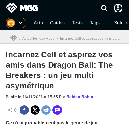
MGG
Actu
Guides
Tests
Tags
Soluce
/
Actualités jeux vidéo
/
Incarnez Cell et aspirez vos amis dans Dragon Ball: The Breakers : un jeu multi asymétrique
Incarnez Cell et aspirez vos
MGG

amis dans Dragon Ball: The
Breakers : un jeu multi
asymétrique
Publié le
16/11/2021 à 15:35
Par
Raiden Robin
0
Ce n'est probablement pas le genre de jeu