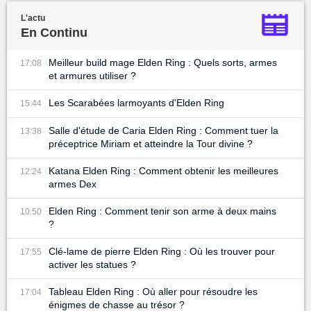
L'actu
En Continu
Meilleur build mage Elden Ring : Quels sorts, armes
17:08
et armures utiliser ?
Les Scarabées larmoyants d'Elden Ring
15:44
Salle d'étude de Caria Elden Ring : Comment tuer la
13:38
préceptrice Miriam et atteindre la Tour divine ?
Katana Elden Ring : Comment obtenir les meilleures
12:24
armes Dex
Elden Ring : Comment tenir son arme à deux mains
10:50
?
Clé-lame de pierre Elden Ring : Où les trouver pour
17:55
activer les statues ?
Tableau Elden Ring : Où aller pour résoudre les
17:04
énigmes de chasse au trésor ?