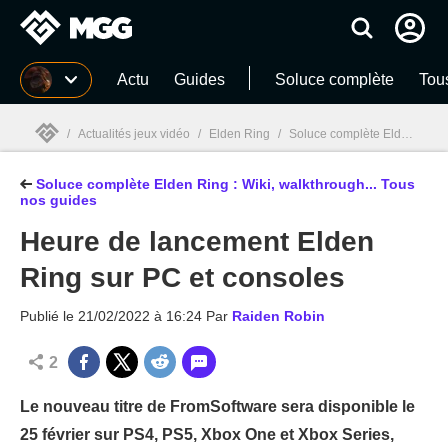
MGG
Actu
Guides
Soluce complète
Tou
/
Actualités jeux vidéo
/
Elden Ring
/
Soluce complète Elden Ring : Wiki, walkthrough... Tous nos guides
Soluce complète Elden Ring : Wiki, walkthrough... Tous
MGG

nos guides
Heure de lancement Elden
Ring sur PC et consoles
Publié le
21/02/2022 à 16:24
Par
Raiden Robin
2
Le nouveau titre de FromSoftware sera disponible le
25 février sur PS4, PS5, Xbox One et Xbox Series,