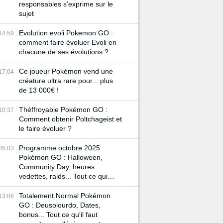
responsables s’exprime sur le
sujet
Evolution evoli Pokemon GO :
14:59
comment faire évoluer Evoli en
chacune de ses évolutions ?
Ce joueur Pokémon vend une
17:04
créature ultra rare pour... plus
de 13 000€ !
Théffroyable Pokémon GO :
10:37
Comment obtenir Poltchageist et
le faire évoluer ?
Programme octobre 2025
05:03
Pokémon GO : Halloween,
Community Day, heures
vedettes, raids... Tout ce qui
vous attend durant ce mois !
Totalement Normal Pokémon
13:06
GO : Deusolourdo, Dates,
bonus... Tout ce qu'il faut