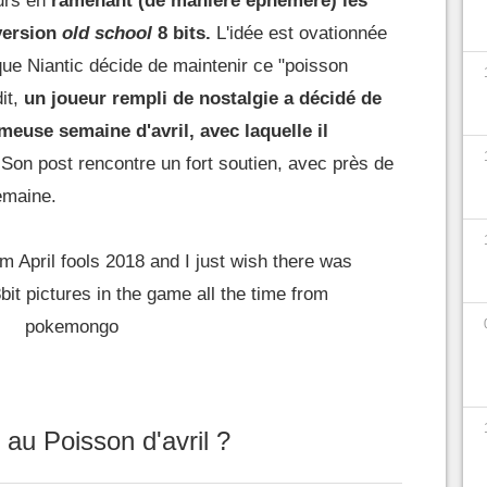
urs en
ramenant (de manière éphémère) les
version
old school
8 bits.
L'idée est ovationnée
que Niantic décide de maintenir ce "poisson
dit,
un joueur rempli de nostalgie a décidé de
meuse semaine d'avril, avec laquelle il
Son post rencontre un fort soutien, avec près de
emaine.
m April fools 2018 and I just wish there was
bit pictures in the game all the time
from
pokemongo
au Poisson d'avril ?