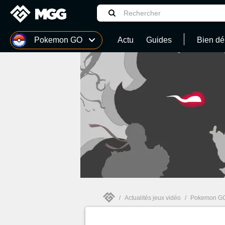
MGG
Pokemon GO
Actu
Guides
Bien dé
Monster Hunter Stories 3 : Twisted Reflection
LEGO Batman : L'Héritage du Chevalier noir
Assassin's Creed Black Flag Resynced
/
Actualités jeux vidéo
/
Pokemon G