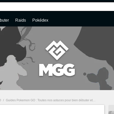
buter
Raids
Pokédex
O
/
Guides Pokemon GO : Toutes nos astuces pour bien débuter et plus !
/
Pokém