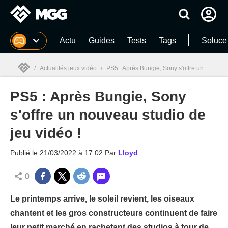
MGG
Actu
Guides
Tests
Tags
Soluce
/
Actualités jeux vidéo
/
PS5 : Après Bungie, Sony s'offre un nouveau studio de jeu vidéo !
PS5 : Après Bungie, Sony
MGG

s'offre un nouveau studio de
jeu vidéo !
Publié le
21/03/2022 à 17:02
Par
Lloyd
0
Le printemps arrive, le soleil revient, les oiseaux
chantent et les gros constructeurs continuent de faire
leur petit marché en rachetant des studios à tour de