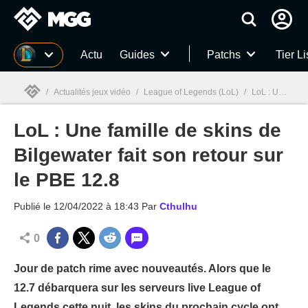
MGG
Actu
Guides
Patchs
Tier Li
/
Actualités jeux vidéo
/
League of Legends (LoL)
/
LoL : Une famille de skins de Bilgewater fait son retour sur le PBE 12.8
LoL : Une famille de skins de
MGG

Bilgewater fait son retour sur
le PBE 12.8
Publié le
12/04/2022 à 18:43
Par
Cthulhu
0
Jour de patch rime avec nouveautés. Alors que le
12.7 débarquera sur les serveurs live League of
Legends cette nuit, les skins du prochain cycle ont