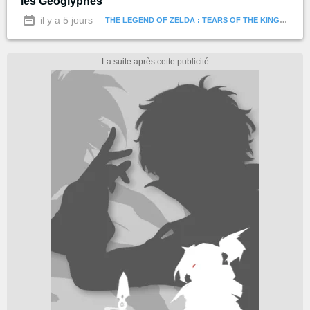
les Géoglyphes
il y a 5 jours
THE LEGEND OF ZELDA : TEARS OF THE KINGDOM