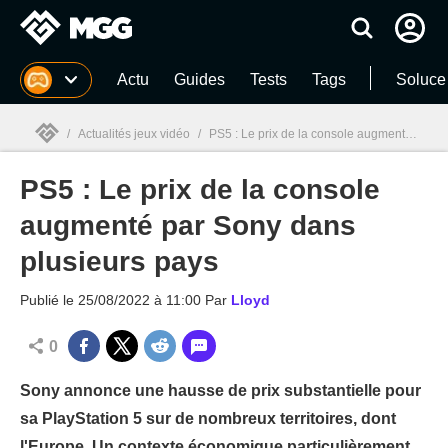
MGG
Actu
Guides
Tests
Tags
Soluce
/
Actualités jeux vidéo
/
PS5 : Le prix de la console augmenté par Sony dans plusieurs pays
PS5 : Le prix de la console
MGG

augmenté par Sony dans
plusieurs pays
Publié le
25/08/2022 à 11:00
Par
Lloyd
0
Sony annonce une hausse de prix substantielle pour
sa PlayStation 5 sur de nombreux territoires, dont
l'Europe. Un contexte économique particulièrement