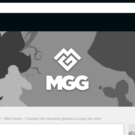
/
Wild hearts : Chassez les monstres géants à coups de cube