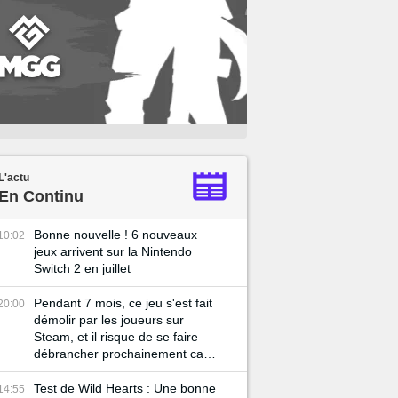
L'actu
En Continu
Bonne nouvelle ! 6 nouveaux
10:02
jeux arrivent sur la Nintendo
Switch 2 en juillet
Pendant 7 mois, ce jeu s'est fait
20:00
démolir par les joueurs sur
Steam, et il risque de se faire
débrancher prochainement car il
est considéré comme un
échec...
Test de Wild Hearts : Une bonne
14:55