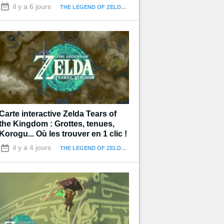
terminer
il y a 6 jours
THE LEGEND OF ZELDA : TEARS OF THE KINGDOM
Carte interactive Zelda Tears of
the Kingdom : Grottes, tenues,
Korogu... Où les trouver en 1 clic !
il y a 4 jours
THE LEGEND OF ZELDA : TEARS OF THE KINGDOM