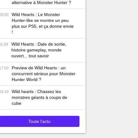
alternative à Monster Hunter ?
Wild Hearts : Le Monster
08:00
Hunter-like se montre un peu
plus sur PS5, et ça donne envie
!
Wild Hearts : Date de sortie,
11:04
histoire gameplay, monde
ouvert... tout savoir
Preview de Wild Hearts : un
17:00
concurrent sérieux pour Monster
Hunter World ?
Wild hearts : Chassez les
16:19
monstres géants à coups de
cube
Toute l'actu