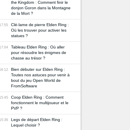
the Kingdom : Comment finir le
donjon Goron dans la Montagne
de la Mort ?
Clé-lame de pierre Elden Ring :
17:55
Où les trouver pour activer les
statues ?
Tableau Elden Ring : Où aller
17:04
pour résoudre les énigmes de
chasse au trésor ?
Bien débuter sur Elden Ring :
16:12
Toutes nos astuces pour venir à
bout du jeu Open World de
FromSoftware
Coop Elden Ring : Comment
15:45
fonctionnent le multijoueur et le
PVP ?
Legs de départ Elden Ring :
15:36
Lequel choisir ?