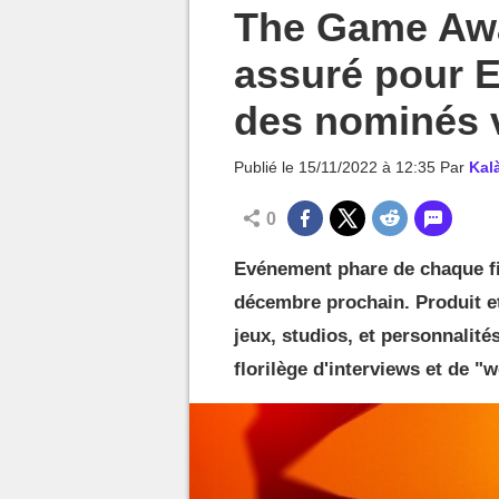
MGG

The Game Awa
assuré pour E
des nominés v
Publié le
15/11/2022 à 12:35
Par
Kal
0
Evénement phare de chaque fi
décembre prochain. Produit et
jeux, studios, et personnalité
florilège d'interviews et de 