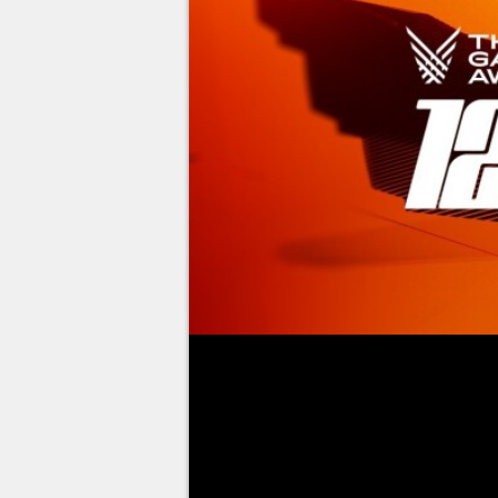
Tradition oblige,
les Game Award
décembre prochain ! Une année 
droit à des chefs-d'œuvre, auss