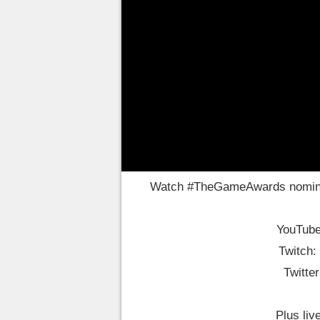
indépendants.
31 catégories afin de récompens
de l'année
dans un show de plu
et trailers exclusifs
réservés p
contribuer au vote
sur le site 
Sans plus attendre, les nominés
Watch
#TheGameAwards
nomin
YouTub
Twitch:
Twitte
Plus liv