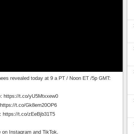
er les meilleurs jeux, studios, et personnalités
sieurs heures où défileront invités notables
our l'occasion. Vous pouvez également
de l'évènement.
 sont :
ees revealed today at 9 a PT / Noon ET /5p GMT:
e:
https://t.co/yU5Mtxxew0
https://t.co/Gk8em20OP6
r:
https://t.co/zEeBjb31T5
e on Instagram and TikTok.