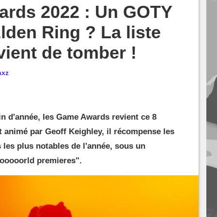
rds 2022 : Un GOTY
lden Ring ? La liste
ient de tomber !
àxz
n d'année, les Game Awards revient ce 8
 animé par Geoff Keighley, il récompense les
s les plus notables de l'année, sous un
"wooooorld premieres".