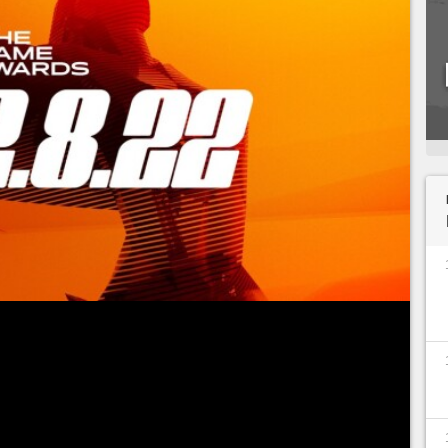
s sont de retour pour l'édition 2022
, le 8
très fructueuse niveau gaming où l'on a eu le
i bien du côté des studios AAA que des studios