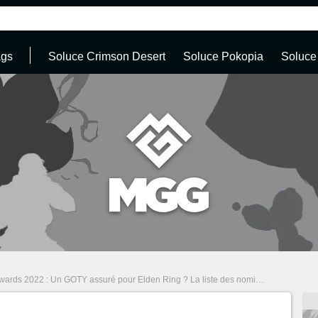
ags
Soluce Crimson Desert
Soluce Pokopia
Soluce
 2022 : Un GOTY assuré pour Elden Ring ? La liste des nominés vient de tomber !