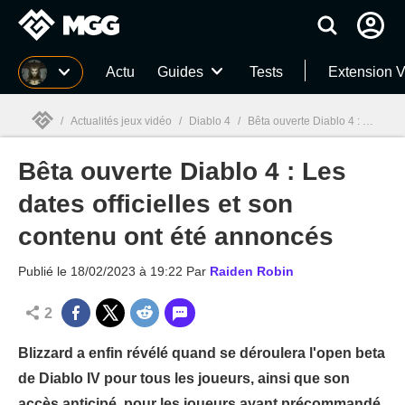
MGG
Actu
Guides
Tests
Extension V
/
Actualités jeux vidéo
/
Diablo 4
/
Bêta ouverte Diablo 4 : Les dates officielles et son contenu ont été annoncés
Bêta ouverte Diablo 4 : Les
MGG

dates officielles et son
contenu ont été annoncés
Publié le
18/02/2023 à 19:22
Par
Raiden Robin
2
Blizzard a enfin révélé quand se déroulera l'open beta
de Diablo IV pour tous les joueurs, ainsi que son
accès anticipé, pour les joueurs ayant précommandé