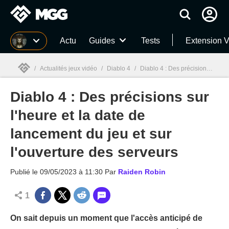
MGG
Actu
Guides
Tests
Extension V
/
Actualités jeux vidéo
/
Diablo 4
/
Diablo 4 : Des précisions sur l'heure et la date de lancement du jeu et sur l'ouverture des serveurs
Diablo 4 : Des précisions sur
MGG

l'heure et la date de
lancement du jeu et sur
l'ouverture des serveurs
Publié le
09/05/2023 à 11:30
Par
Raiden Robin
1
On sait depuis un moment que l'accès anticipé de