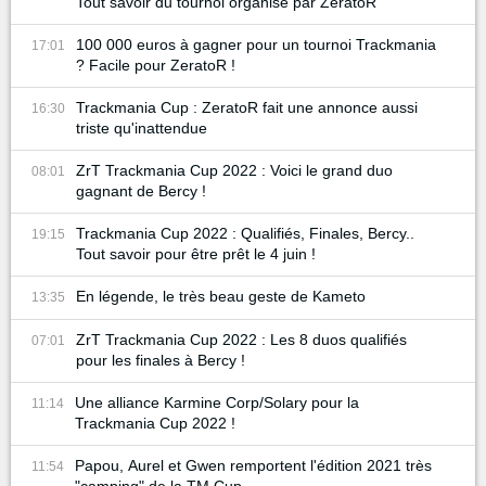
Tout savoir du tournoi organisé par ZeratoR
100 000 euros à gagner pour un tournoi Trackmania
17:01
? Facile pour ZeratoR !
Trackmania Cup : ZeratoR fait une annonce aussi
16:30
triste qu'inattendue
ZrT Trackmania Cup 2022 : Voici le grand duo
08:01
gagnant de Bercy !
Trackmania Cup 2022 : Qualifiés, Finales, Bercy..
19:15
Tout savoir pour être prêt le 4 juin !
En légende, le très beau geste de Kameto
13:35
ZrT Trackmania Cup 2022 : Les 8 duos qualifiés
07:01
pour les finales à Bercy !
Une alliance Karmine Corp/Solary pour la
11:14
Trackmania Cup 2022 !
Papou, Aurel et Gwen remportent l'édition 2021 très
11:54