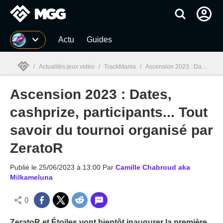
MGG
Actu
Guides
/
Actualités jeux vidéo
/
TrackMania
/
Ascension 2023 : Dates, cashprize, participants... Tout savoir du tournoi organisé par ZeratoR
Ascension 2023 : Dates,
MGG

cashprize, participants... Tout
savoir du tournoi organisé par
ZeratoR
Publié le
25/06/2023 à 13:00
Par
Camille Chabroud aka
Milkameluna
0
ZeratoR et Étoiles vont bientôt inaugurer la première