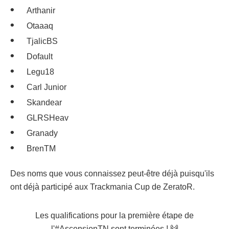
Arthanir
Otaaaq
TjalicBS
Dofault
Legu18
Carl Junior
Skandear
GLRSHeav
Granady
BrenTM
Des noms que vous connaissez peut-être déjà puisqu'ils
ont déjà participé aux Trackmania Cup de ZeratoR.
Les qualifications pour la première étape de
l'
#AscensionTN
sont terminées ! 🙌