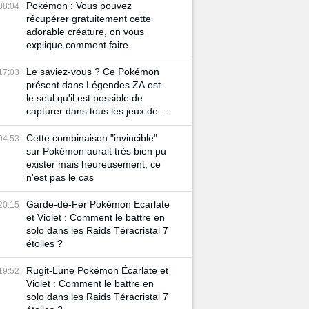
Pokémon : Vous pouvez
08:04
récupérer gratuitement cette
adorable créature, on vous
explique comment faire
Le saviez-vous ? Ce Pokémon
17:03
présent dans Légendes ZA est
le seul qu'il est possible de
capturer dans tous les jeux de la
licence !
Cette combinaison "invincible"
04:53
sur Pokémon aurait très bien pu
exister mais heureusement, ce
n'est pas le cas
Garde-de-Fer Pokémon Écarlate
20:15
et Violet : Comment le battre en
solo dans les Raids Téracristal 7
étoiles ?
Rugit-Lune Pokémon Écarlate et
19:52
Violet : Comment le battre en
solo dans les Raids Téracristal 7