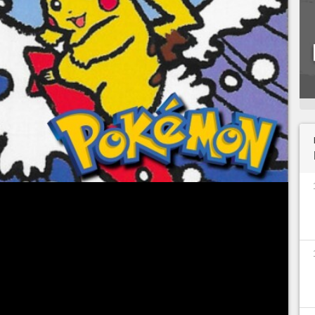
tôt à sa fin et il est temps pour moi de vous
les sur la licence Pokémon que j'ai pu apprendre
s concoctées par TPCI. Entre la visite de
ité étouffante de l'été nippon et les nombreuses
 épisode de mon "Poké Tour" se concentrera