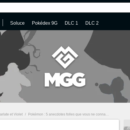
Soluce
Pokédex 9G
DLC 1
DLC 2
late et Violet
/
Pokémon : 5 anecdotes folles que vous ne connaissez pas encore !