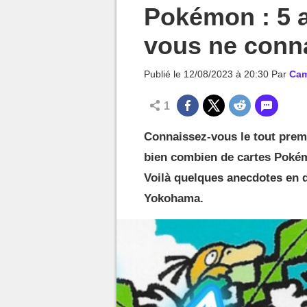
MGG

Pokémon : 5 a
vous ne conna
Publié le
12/08/2023 à 20:30
Par
Cam
1
Connaissez-vous le tout prem
bien combien de cartes Pokém
Voilà quelques anecdotes en d
Yokohama.