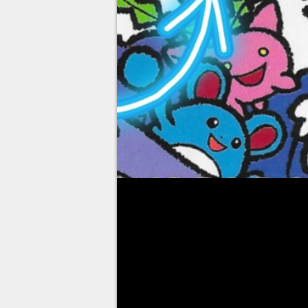
Mon voyage au Japon touche bien
partager quelques anecdotes fol
pendant les différentes activité
l'entreprise CREATURES, l'humid
boutiques Pokémon : ce second