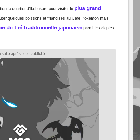
plus grand
tion le quartier d'Ikebukuro pour visiter le
oûter quelques boissons et friandises au Café Pokémon mais
e du thé traditionnelle japonaise
parmi les cigales