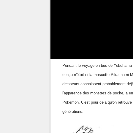
d'avantage sur les activités a
prochain pour celui sur les cha
Quel était le premier
Pendant le voyage en bus de Yokohama à 
conçu n'était ni la mascotte Pikachu ni
dresseurs connaissent probablement déjà
l'apparence des monstres de poche, a en
Pokémon. C'est pour cela qu'on retrouve d
générations.