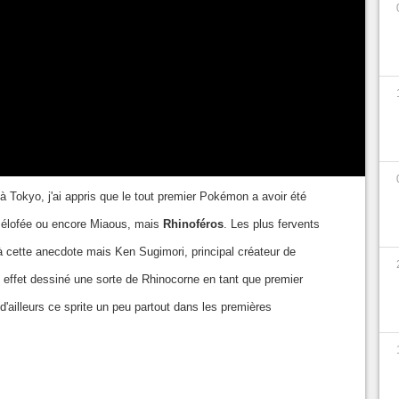
nnexes aux Worlds 2023. Rendez-vous mardi
mpionnats.
 Pokémon designé ?
Tokyo, j'ai appris que le tout premier Pokémon a avoir été
 Mélofée ou encore Miaous, mais
Rhinoféros
. Les plus fervents
 cette anecdote mais Ken Sugimori, principal créateur de
 effet dessiné une sorte de Rhinocorne en tant que premier
'ailleurs ce sprite un peu partout dans les premières