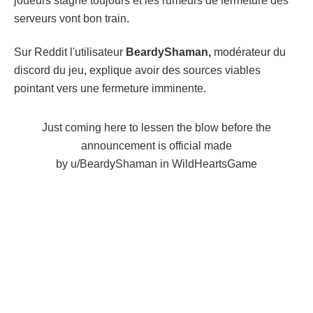
joueurs stagne toujours et les rumeurs de fermeture des
serveurs vont bon train.
Sur Reddit l'utilisateur
BeardyShaman,
modérateur du
discord du jeu, explique avoir des sources viables
pointant vers une fermeture imminente.
Just coming here to lessen the blow before the
announcement is official made
by
u/BeardyShaman
in
WildHeartsGame