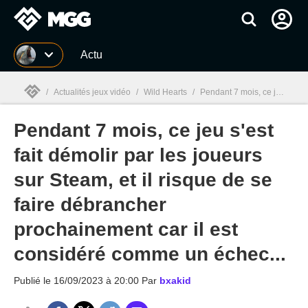
MGG
Actu
/
Actualités jeux vidéo
/
Wild Hearts
/
Pendant 7 mois, ce jeu s'est fait démolir par les joueurs sur Steam, et il risque de se faire débrancher prochainement car il est considéré comme un échec...
Pendant 7 mois, ce jeu s'est
MGG

fait démolir par les joueurs
sur Steam, et il risque de se
faire débrancher
prochainement car il est
considéré comme un échec...
Publié le
16/09/2023 à 20:00
Par
bxakid