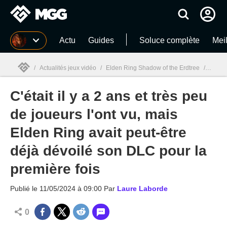
MGG
Actu
Guides
Soluce complète
Meil
/
Actualités jeux vidéo
/
Elden Ring Shadow of the Erdtree
/
C'étai
C'était il y a 2 ans et très peu
MGG

de joueurs l'ont vu, mais
Elden Ring avait peut-être
déjà dévoilé son DLC pour la
première fois
Publié le
11/05/2024 à 09:00
Par
Laure Laborde
0