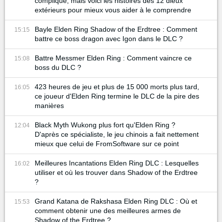
compliqué, mais voici les histoires des 12 dieux
extérieurs pour mieux vous aider à le comprendre
Bayle Elden Ring Shadow of the Erdtree : Comment
15:15
battre ce boss dragon avec Igon dans le DLC ?
Battre Messmer Elden Ring : Comment vaincre ce
15:08
boss du DLC ?
423 heures de jeu et plus de 15 000 morts plus tard,
16:05
ce joueur d'Elden Ring termine le DLC de la pire des
manières
Black Myth Wukong plus fort qu'Elden Ring ?
12:04
D'après ce spécialiste, le jeu chinois a fait nettement
mieux que celui de FromSoftware sur ce point
Meilleures Incantations Elden Ring DLC : Lesquelles
16:02
utiliser et où les trouver dans Shadow of the Erdtree
?
Grand Katana de Rakshasa Elden Ring DLC : Où et
15:53
comment obtenir une des meilleures armes de
Shadow of the Erdtree ?