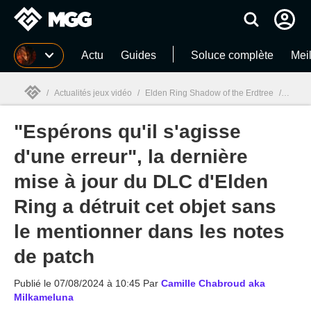
MGG
Actu
Guides
Soluce complète
Meil
/
Actualités jeux vidéo
/
Elden Ring Shadow of the Erdtree
/
"Espér
"Espérons qu'il s'agisse
MGG

d'une erreur", la dernière
mise à jour du DLC d'Elden
Ring a détruit cet objet sans
le mentionner dans les notes
de patch
Publié le
07/08/2024 à 10:45
Par
Camille Chabroud aka
Milkameluna