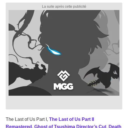
The Last of Us Part I,
The Last of Us Part II
Remastered
,
Ghost of Tsushima Director’s Cut
,
Death