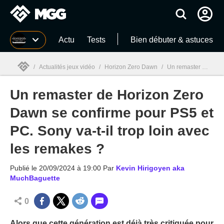
MGG
Actu
Tests
Bien débuter & astuces
/
Actualités jeux vidéo
/
Horizon Zero Dawn
/
Un remaster de Horizon Zero Dawn se confirme pour PS5 et PC. Sony va-t-il trop loin avec les remakes ?
Un remaster de Horizon Zero
MGG

Dawn se confirme pour PS5 et
PC. Sony va-t-il trop loin avec
les remakes ?
Publié le
20/09/2024 à 19:00
Par
Kevin Hirigoyen aka
MuchBaguette
0
Alors que cette génération est déjà très critiquée pour