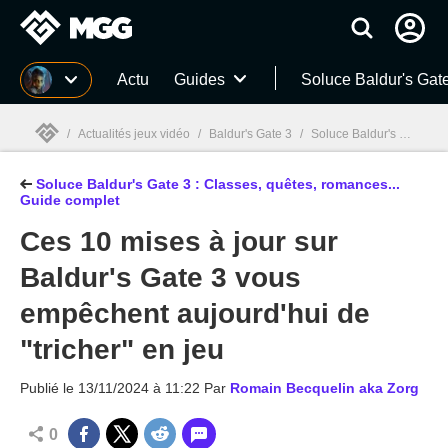
MGG
Actu
Guides
Soluce Baldur's Gat
/
Actualités jeux vidéo
/
Baldur's Gate 3
/
Soluce Baldur's Gate 3 : Classes, quêtes, romances... Guide complet
Soluce Baldur's Gate 3 : Classes, quêtes, romances...
MGG

Guide complet
Ces 10 mises à jour sur
Baldur's Gate 3 vous
empêchent aujourd'hui de
"tricher" en jeu
Publié le
13/11/2024 à 11:22
Par
Romain Becquelin aka Zorg
0