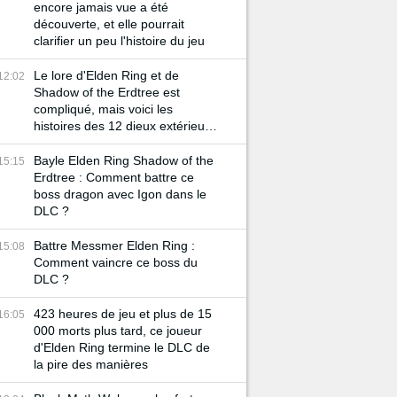
encore jamais vue a été
découverte, et elle pourrait
clarifier un peu l'histoire du jeu
Le lore d'Elden Ring et de
12:02
Shadow of the Erdtree est
compliqué, mais voici les
histoires des 12 dieux extérieurs
pour mieux vous aider à le
comprendre
Bayle Elden Ring Shadow of the
15:15
Erdtree : Comment battre ce
boss dragon avec Igon dans le
DLC ?
Battre Messmer Elden Ring :
15:08
Comment vaincre ce boss du
DLC ?
423 heures de jeu et plus de 15
16:05
000 morts plus tard, ce joueur
d'Elden Ring termine le DLC de
la pire des manières