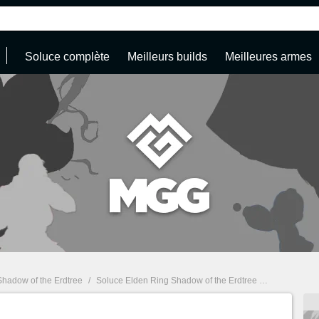
Soluce complète
Meilleurs builds
Meilleures armes
Shadow of the Erdtree
/
Soluce Elden Ring Shadow of the Erdtree : Boss, quêtes, armes... Guide complet