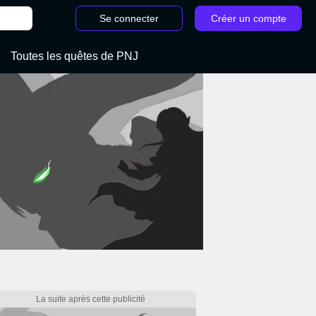
Se connecter
Créer un compte
Toutes les quêtes de PNJ
/
Cet objet du DLC d'Elden Ring est la preuve que le jeu 