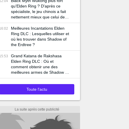
Black Myth Wukong plus fort
12:04
qu'Elden Ring ? D'après ce
spécialiste, le jeu chinois a fait
nettement mieux que celui de
FromSoftware sur ce point
Meilleures Incantations Elden
16:02
Ring DLC : Lesquelles utiliser et
où les trouver dans Shadow of
the Erdtree ?
Grand Katana de Rakshasa
15:53
Elden Ring DLC : Où et
comment obtenir une des
meilleures armes de Shadow of
the Erdtree ?
Toute l'actu