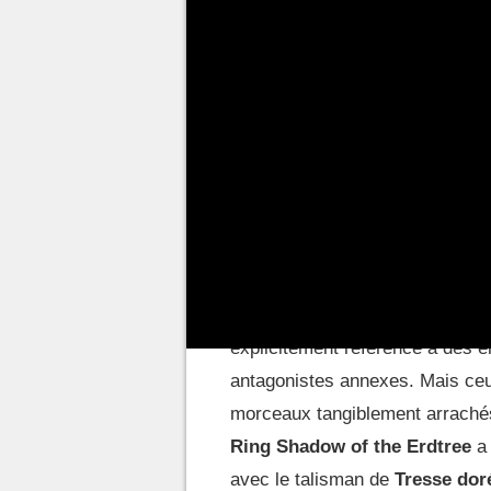
traiter de leur degré de difficu
poussés les joueurs dans leur r
diversité des mécaniques des b
Shadow of the Erdtree
célèbre.
des autres qualités du blockbus
servant de toile de fond pour de
été travaillé avec finesse par 
de gens soupçonnent.
Dans les RPG d'aventure, il n'e
explicitement référence à des é
antagonistes annexes. Mais ceux
morceaux tangiblement arrachés
Ring Shadow of the Erdtree
a 
avec le talisman de
Tresse dor