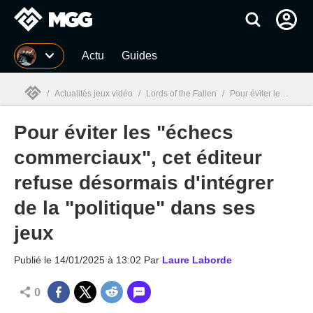
MGG
Actu
Guides
/
Actualités jeux vidéo
/
Lords of the Fallen
/
Pour éviter les "échecs commerciaux", cet éditeur refuse désormais d'intégrer de la "politique" dans ses jeux
Pour éviter les "échecs
MGG

commerciaux", cet éditeur
refuse désormais d'intégrer
de la "politique" dans ses
jeux
Publié le
14/01/2025 à 13:02
Par
Laure Laborde
0