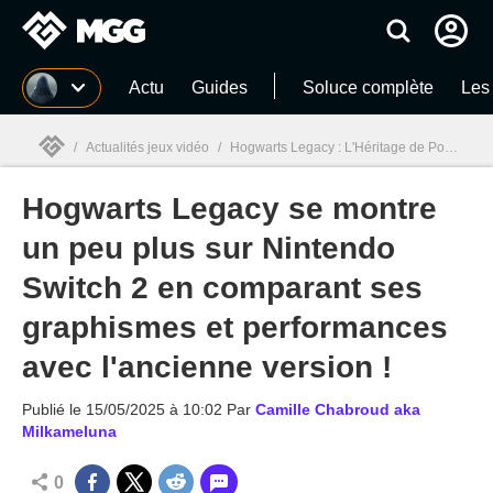
MGG
Actu
Guides
Soluce complète
Les
/
Actualités jeux vidéo
/
Hogwarts Legacy : L'Héritage de Poudlard
Hogwarts Legacy se montre
MGG

un peu plus sur Nintendo
Switch 2 en comparant ses
graphismes et performances
avec l'ancienne version !
Publié le
15/05/2025 à 10:02
Par
Camille Chabroud aka
Milkameluna
0