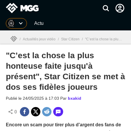
MGG
Actu
/
Actualités jeux vidéo
/
Star Citizen
/
"C’est la chose la plus honteuse faite jusqu'à présent", Star Citizen se met à dos ses fidèles joueurs
"C’est la chose la plus
MGG

honteuse faite jusqu'à
présent", Star Citizen se met à
dos ses fidèles joueurs
Publié le
24/05/2025 à 17:03
Par
bxakid
0
Encore un scam pour tirer plus d'argent des fans de