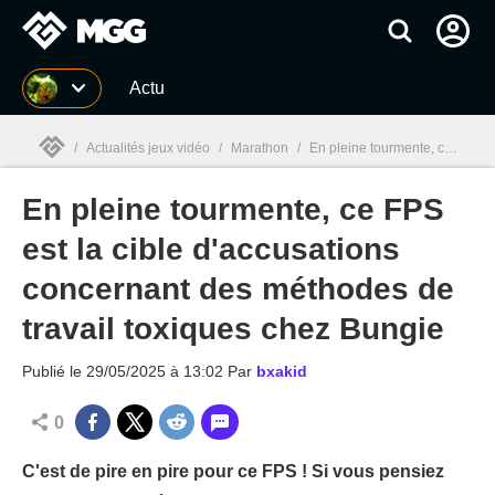
MGG
Actu
/
Actualités jeux vidéo
/
Marathon
/
En pleine tourmente, ce FPS est la cible d'accusations concernant des méthodes de travail toxiques chez Bungie
En pleine tourmente, ce FPS
MGG

est la cible d'accusations
concernant des méthodes de
travail toxiques chez Bungie
Publié le
29/05/2025 à 13:02
Par
bxakid
0
C'est de pire en pire pour ce FPS ! Si vous pensiez