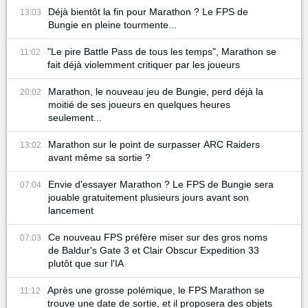
Déjà bientôt la fin pour Marathon ? Le FPS de
13:03
Bungie en pleine tourmente...
"Le pire Battle Pass de tous les temps", Marathon se
11:02
fait déjà violemment critiquer par les joueurs
Marathon, le nouveau jeu de Bungie, perd déjà la
20:02
moitié de ses joueurs en quelques heures
seulement...
Marathon sur le point de surpasser ARC Raiders
13:02
avant même sa sortie ?
Envie d'essayer Marathon ? Le FPS de Bungie sera
07:04
jouable gratuitement plusieurs jours avant son
lancement
Ce nouveau FPS préfère miser sur des gros noms
07:03
de Baldur's Gate 3 et Clair Obscur Expedition 33
plutôt que sur l'IA
Après une grosse polémique, le FPS Marathon se
11:12
trouve une date de sortie, et il proposera des objets