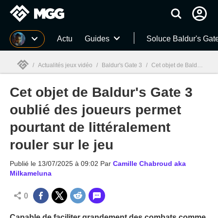
MGG
Actu
Guides
Soluce Baldur's Gat
/
Actualités jeux vidéo
/
Baldur's Gate 3
/
Cet objet de Baldur's Gate 3 oublié des joueurs permet pourtant de littéralement rouler sur le jeu
Cet objet de Baldur's Gate 3
MGG

oublié des joueurs permet
pourtant de littéralement
rouler sur le jeu
Publié le
13/07/2025 à 09:02
Par
Camille Chabroud aka
Milkameluna
0
Capable de faciliter grandement des combats comme