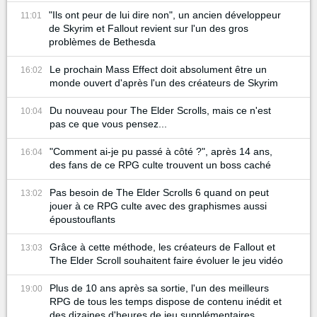
"Ils ont peur de lui dire non", un ancien développeur
11:01
de Skyrim et Fallout revient sur l'un des gros
problèmes de Bethesda
Le prochain Mass Effect doit absolument être un
16:02
monde ouvert d'après l'un des créateurs de Skyrim
Du nouveau pour The Elder Scrolls, mais ce n'est
10:04
pas ce que vous pensez...
"Comment ai-je pu passé à côté ?", après 14 ans,
16:04
des fans de ce RPG culte trouvent un boss caché
Pas besoin de The Elder Scrolls 6 quand on peut
13:02
jouer à ce RPG culte avec des graphismes aussi
époustouflants
Grâce à cette méthode, les créateurs de Fallout et
13:03
The Elder Scroll souhaitent faire évoluer le jeu vidéo
Plus de 10 ans après sa sortie, l'un des meilleurs
19:00
RPG de tous les temps dispose de contenu inédit et
des dizaines d'heures de jeu supplémentaires