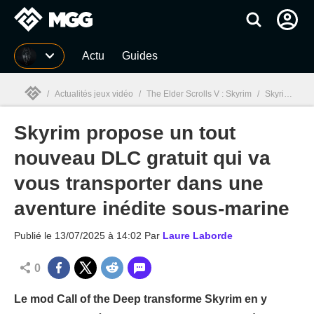
MGG
Actu
Guides
/
Actualités jeux vidéo
/
The Elder Scrolls V : Skyrim
/
Skyrim propose un tout nouveau DLC gratuit qui va vous transporter dans une aventure inédite sous-marine
Skyrim propose un tout
MGG

nouveau DLC gratuit qui va
vous transporter dans une
aventure inédite sous-marine
Publié le
13/07/2025 à 14:02
Par
Laure Laborde
0
Le mod Call of the Deep transforme Skyrim en y