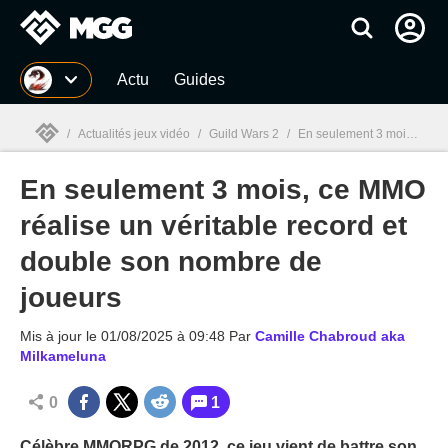
MGG
Actu
Guides
/
Actualités jeux vidéo
/
Guild Wars 2
/
En seulement 3 mois, ce MMO réalise un véritable record et double son nombre de joueurs
En seulement 3 mois, ce MMO
MGG

réalise un véritable record et
double son nombre de
joueurs
Mis à jour le
01/08/2025 à 09:48
Par
Camille Chabroud aka
Milkameluna
0
1
Célèbre MMORPG de 2012, ce jeu vient de battre son