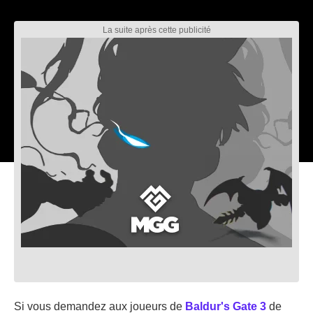
Si vous demandez aux joueurs de
Baldur's Gate 3
de