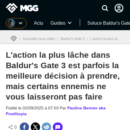
MGG
Actu
Guides
Soluce Baldur's Gat
/
Actualités jeux vidéo
/
Baldur's Gate 3
/
L'action la plus lâche dans Baldur's Gate 3 est parfois la meilleure décision à prendre, mais certains ennemis ne vous laisseront pas faire
L'action la plus lâche dans
MGG

Baldur's Gate 3 est parfois la
meilleure décision à prendre,
mais certains ennemis ne
vous laisseront pas faire
Publié le
02/09/2025 à 07:03
Par
Pauline Bernier aka
Powlitopia
0