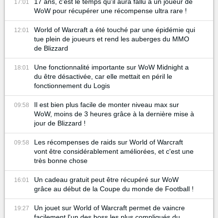
17 ans, c'est le temps qu'il aura fallu à un joueur de
17:01
WoW pour récupérer une récompense ultra rare !
World of Warcraft a été touché par une épidémie qui
12:01
tue plein de joueurs et rend les auberges du MMO
de Blizzard
Une fonctionnalité importante sur WoW Midnight a
18:01
du être désactivée, car elle mettait en péril le
fonctionnement du Logis
Il est bien plus facile de monter niveau max sur
09:58
WoW, moins de 3 heures grâce à la dernière mise à
jour de Blizzard !
Les récompenses de raids sur World of Warcraft
09:58
vont être considérablement améliorées, et c'est une
très bonne chose
Un cadeau gratuit peut être récupéré sur WoW
16:01
grâce au début de la Coupe du monde de Football !
Un jouet sur World of Warcraft permet de vaincre
19:27
facilement l'un des boss les plus compliqués du