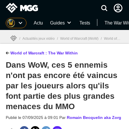
MGG
Actu
Guides
Tests
The War Wi
/
Actualités jeux vidéo
/
World of Warcraft (WoW)
/
World of Warcraft : The War Within
World of Warcraft : The War Within
MGG

Dans WoW, ces 5 ennemis
n'ont pas encore été vaincus
par les joueurs alors qu'ils
font partie des plus grandes
menaces du MMO
Publié le
07/09/2025 à 09:01
Par
Romain Becquelin aka Zorg