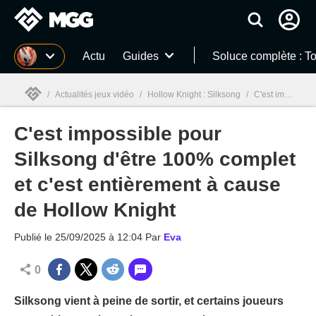
MGG
Actu
Guides
Soluce complète : T
/
Actualités jeux vidéo
/
Hollow Knight : Silksong
/
C'est impossible pour Silksong d'être 100% complet et c'est entièrement à cause de Hollow Knight
C'est impossible pour
MGG

Silksong d'être 100% complet
et c'est entièrement à cause
de Hollow Knight
Publié le
25/09/2025 à 12:04
Par
Eva
0
Silksong vient à peine de sortir, et certains joueurs