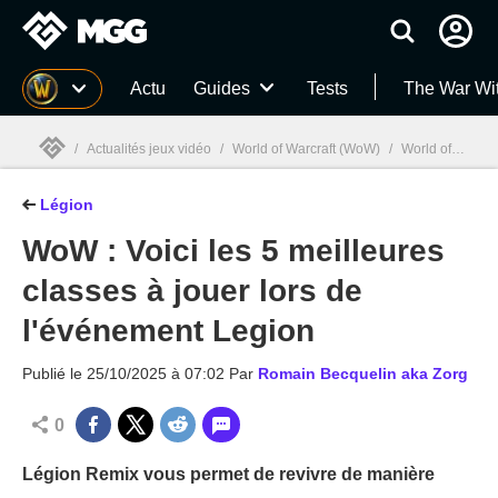
MGG
Actu
Guides
Tests
The War Wi
/
Actualités jeux vidéo
/
World of Warcraft (WoW)
/
World of Warcraft : Légion
Légion
MGG

WoW : Voici les 5 meilleures
classes à jouer lors de
l'événement Legion
Publié le
25/10/2025 à 07:02
Par
Romain Becquelin aka Zorg
0
Légion Remix vous permet de revivre de manière