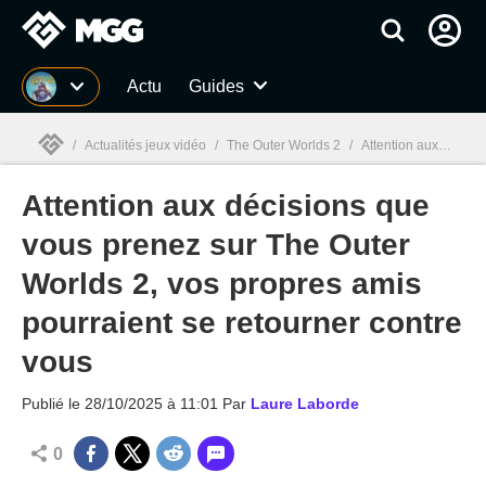
MGG
Actu
Guides
/
Actualités jeux vidéo
/
The Outer Worlds 2
/
Attention aux décisions que vous prenez sur The Outer Worlds 2, vos propres amis pourraient se retourner contre vous
Attention aux décisions que
MGG

vous prenez sur The Outer
Worlds 2, vos propres amis
pourraient se retourner contre
vous
Publié le
28/10/2025 à 11:01
Par
Laure Laborde
0