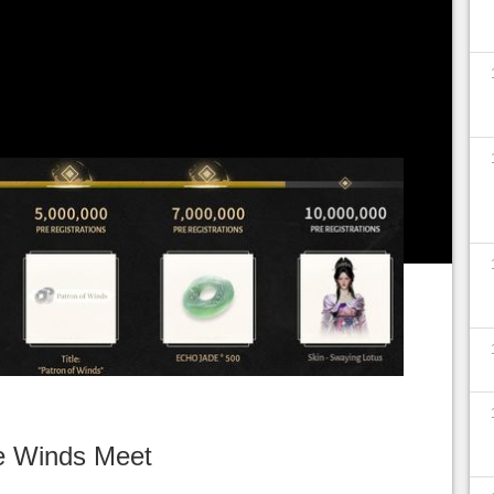
 rapide puisqu’il ne y a que quelques semaines,
t les choses s'accélèrent. Il semble que les joueurs
ant qu'il y a des récompenses à la clé, un peu
starter, mais gratuit.
e Winds Meet