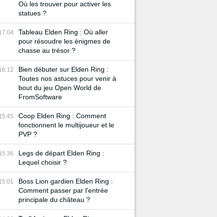
Où les trouver pour activer les
statues ?
Tableau Elden Ring : Où aller
17:04
pour résoudre les énigmes de
chasse au trésor ?
Bien débuter sur Elden Ring :
16:12
Toutes nos astuces pour venir à
bout du jeu Open World de
FromSoftware
Coop Elden Ring : Comment
15:45
fonctionnent le multijoueur et le
PVP ?
Legs de départ Elden Ring :
15:36
Lequel choisir ?
Boss Lion gardien Elden Ring :
15:01
Comment passer par l'entrée
principale du château ?