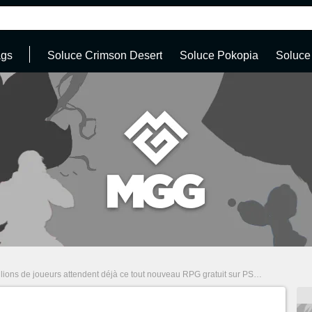
ags
Soluce Crimson Desert
Soluce Pokopia
Soluce
ions de joueurs attendent déjà ce tout nouveau RPG gratuit sur PS5 et Steam