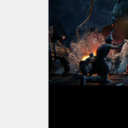
Le jeu gratuit
Where Winds Me
Studio et attendu sur PS5 et PC
joueurs. Il a déjà allégrement d