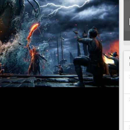
et
, développé par le studio chinois Everstone
, suscite déjà un fort engouement auprès des
épassé le cap des 7 millions de joueurs inscrits en