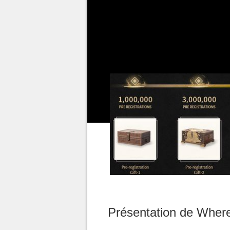
pré-enregistrement, une hausse
ce chiffre était bien plus bas e
se soient mobilisés, en découvr
comme dans un financement Kick
Présentation de Wher