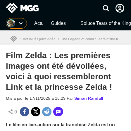
MGG
Actu
Guides
Soluce Tears of the Ki
/
Actualités jeux vidéo
/
The Legend of Zelda : Tears of the Kingdom
Film Zelda : Les premières
MGG

images ont été dévoilées,
voici à quoi ressembleront
Link et la princesse Zelda !
Mis à jour le
17/11/2025 à 15:29
Par
Simon Randall
0
Le film en live-action sur la franchise Zelda est un