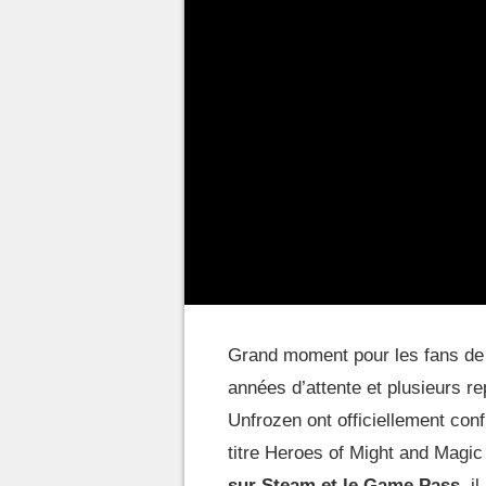
Grand moment pour les fans de j
années d’attente et plusieurs re
Unfrozen ont officiellement con
titre Heroes of Might and Magic
sur Steam et le Game Pass
, i