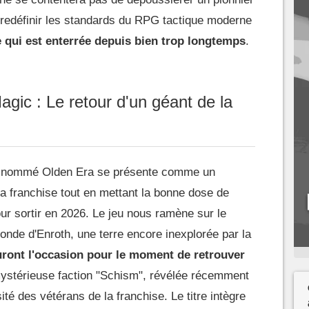
 redéfinir les standards du RPG tactique moderne
ce qui est enterrée depuis bien trop longtemps
.
gic : Le retour d'un géant de la
pus nommé Olden Era se présente comme un
a franchise tout en mettant la bonne dose de
ur sortir en 2026. Le jeu nous ramène sur le
nde d'Enroth, une terre encore inexplorée par la
uront l'occasion pour le moment de retrouver
mystérieuse faction "Schism", révélée récemment
sité des vétérans de la franchise. Le titre intègre