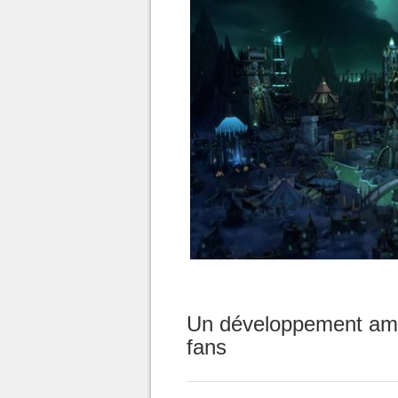
Un développement ambi
fans