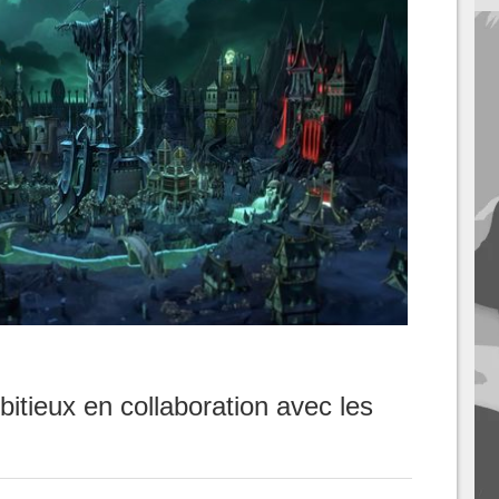
tieux en collaboration avec les