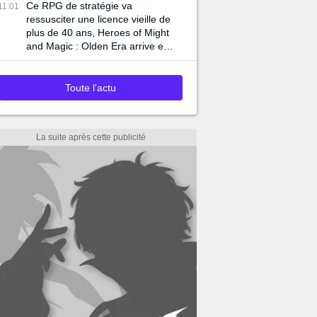
Ce RPG de stratégie va
11:01
ressusciter une licence vieille de
plus de 40 ans, Heroes of Might
and Magic : Olden Era arrive en
accès anticipé !
Toute l'actu