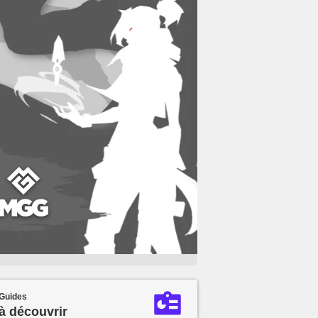
Guides
à découvrir