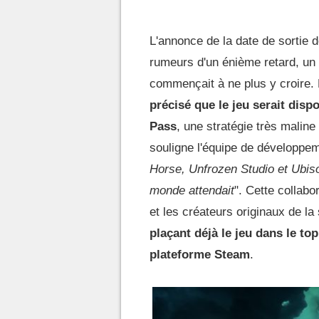
L'annonce de la date de sortie d
rumeurs d'un énième retard, u
commençait à ne plus y croire.
précisé que le jeu serait disp
Pass
, une stratégie très maline
souligne l'équipe de développeme
Horse, Unfrozen Studio et Ubisof
monde attendait
". Cette collabo
et les créateurs originaux de la
plaçant déjà le jeu dans le top
plateforme Steam
.