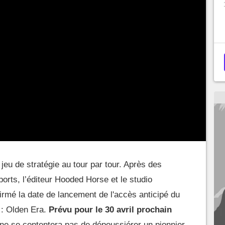
eu de stratégie au tour par tour. Après des
ports, l’éditeur Hooded Horse et le studio
firmé la date de lancement de l'accès anticipé du
 : Olden Era.
Prévu pour le 30 avril prochain
l ne se contentera pas de dépoussiérer un pionnier