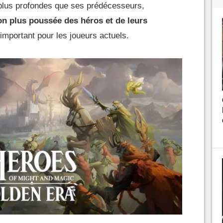
plus profondes que ses prédécesseurs,
on plus poussée des héros et de leurs
 important pour les joueurs actuels.