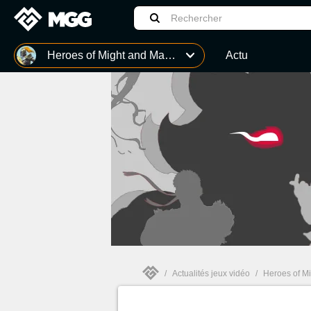
MGG
Heroes of Might and Magic : Olden Era
Actu
Monster Hunter Stories 3 : Twisted Reflection
LEGO Batman : L'Héritage du Chevalier noir
Heroes of Might and Magic : Olden Era
Assassin's Creed Black Flag Resynced
/
Actualités jeux vidéo
/
Heroes of Mi