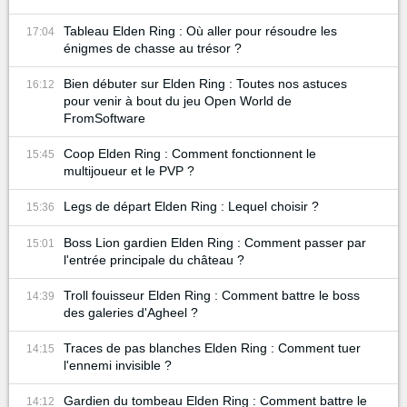
Tableau Elden Ring : Où aller pour résoudre les
17:04
énigmes de chasse au trésor ?
Bien débuter sur Elden Ring : Toutes nos astuces
16:12
pour venir à bout du jeu Open World de
FromSoftware
Coop Elden Ring : Comment fonctionnent le
15:45
multijoueur et le PVP ?
Legs de départ Elden Ring : Lequel choisir ?
15:36
Boss Lion gardien Elden Ring : Comment passer par
15:01
l'entrée principale du château ?
Troll fouisseur Elden Ring : Comment battre le boss
14:39
des galeries d'Agheel ?
Traces de pas blanches Elden Ring : Comment tuer
14:15
l'ennemi invisible ?
Gardien du tombeau Elden Ring : Comment battre le
14:12