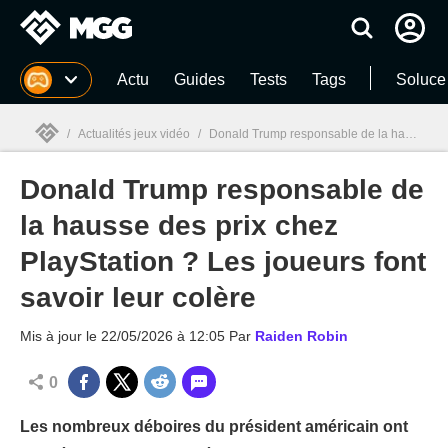
MGG
Actu
Guides
Tests
Tags
Soluce
/
Actualités jeux vidéo
/
Donald Trump responsable de la hausse des prix chez PlayStation ? Les joueurs font savoir leur colère
Donald Trump responsable de
MGG

la hausse des prix chez
PlayStation ? Les joueurs font
savoir leur colère
Mis à jour le
22/05/2026 à 12:05
Par
Raiden Robin
0
Les nombreux déboires du président américain ont