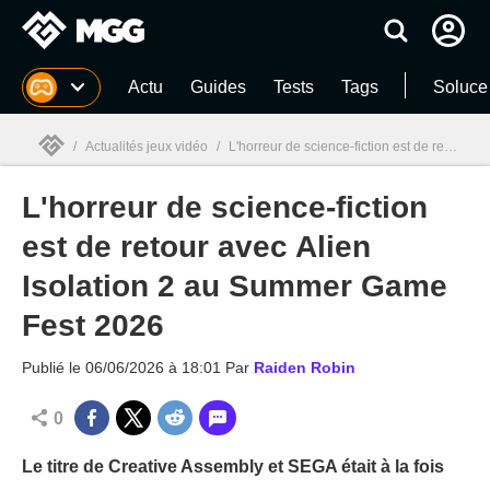
MGG
Actu
Guides
Tests
Tags
Soluce
/
Actualités jeux vidéo
/
L'horreur de science-fiction est de retour avec Alien Isolation 2 au Summer Game Fest 2026
L'horreur de science-fiction
MGG

est de retour avec Alien
Isolation 2 au Summer Game
Fest 2026
Publié le
06/06/2026 à 18:01
Par
Raiden Robin
0
Le titre de Creative Assembly et SEGA était à la fois