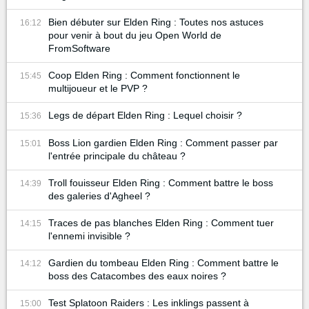
Bien débuter sur Elden Ring : Toutes nos astuces
16:12
pour venir à bout du jeu Open World de
FromSoftware
Coop Elden Ring : Comment fonctionnent le
15:45
multijoueur et le PVP ?
Legs de départ Elden Ring : Lequel choisir ?
15:36
Boss Lion gardien Elden Ring : Comment passer par
15:01
l'entrée principale du château ?
Troll fouisseur Elden Ring : Comment battre le boss
14:39
des galeries d'Agheel ?
Traces de pas blanches Elden Ring : Comment tuer
14:15
l'ennemi invisible ?
Gardien du tombeau Elden Ring : Comment battre le
14:12
boss des Catacombes des eaux noires ?
Test Splatoon Raiders : Les inklings passent à
15:00