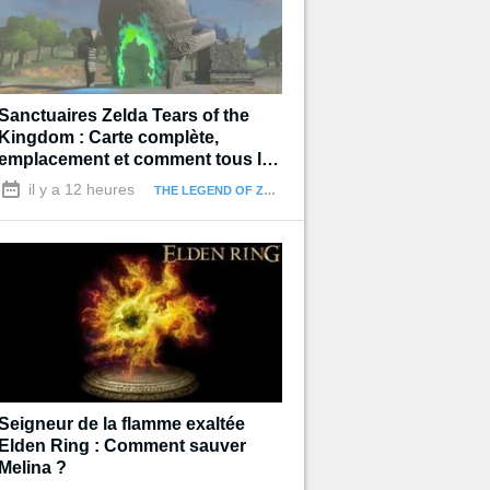
Sanctuaires Zelda Tears of the
Kingdom : Carte complète,
emplacement et comment tous les
terminer
il y a 12 heures
THE LEGEND OF ZELDA : TEARS OF THE KINGDOM
Seigneur de la flamme exaltée
Elden Ring : Comment sauver
Melina ?