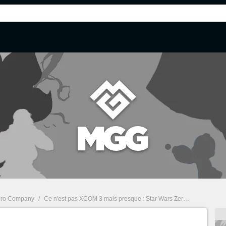
ero Company
/
Ce n'est pas XCOM 3 mais presque : Star Wars Zero Company annonce sa date de sortie au Summer Game Fest