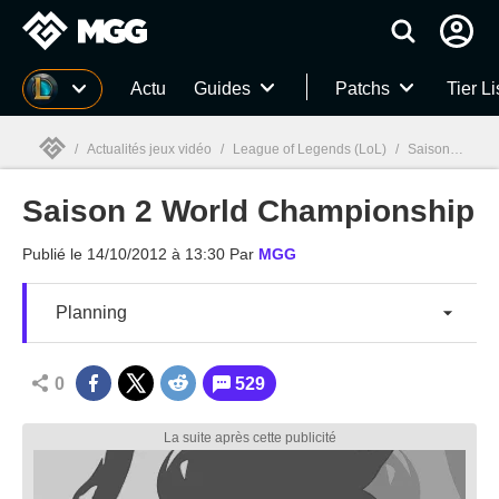
MGG
Actu
Guides
Patchs
Tier Li
/
Actualités jeux vidéo
/
League of Legends (LoL)
/
Saison 2 World Championship
Saison 2 World Championship
MGG

Publié le
14/10/2012 à 13:30
Par
MGG
Planning
0
529