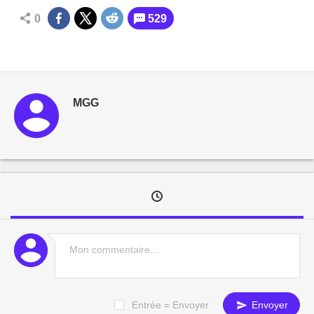
0
529
MGG
Entrée = Envoyer
Envoyer