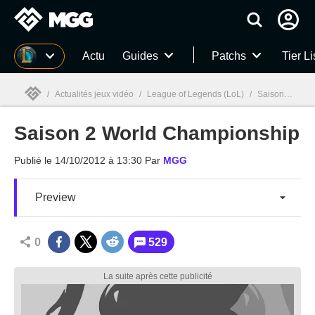
MGG
Actu
Guides
Patchs
Tier Li
/
Actualités jeux vidéo
/
League of Legends (LoL)
/
Saison 2 World Championship
Saison 2 World Championship
MGG

Publié le
14/10/2012 à 13:30
Par
MGG
Preview
0
529