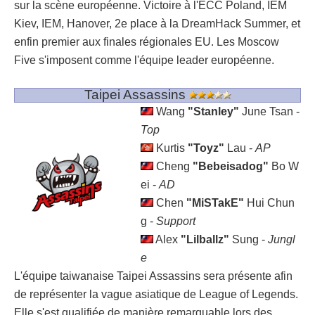
sur la scène européenne. Victoire à l'ECC Poland, IEM
Kiev, IEM, Hanover, 2e place à la DreamHack Summer, et
enfin premier aux finales régionales EU. Les Moscow
Five s'imposent comme l'équipe leader européenne.
Taipei Assassins
Wang
"Stanley"
June Tsan -
Top
Kurtis
"Toyz"
Lau -
AP
Cheng
"Bebeisadog"
Bo W
ei -
AD
Chen
"MiSTakE"
Hui Chun
g -
Support
Alex
"Lilballz"
Sung -
Jungl
e
L'équipe taiwanaise Taipei Assassins sera présente afin
de représenter la vague asiatique de League of Legends.
Elle s'est qualifiée de manière remarquable lors des