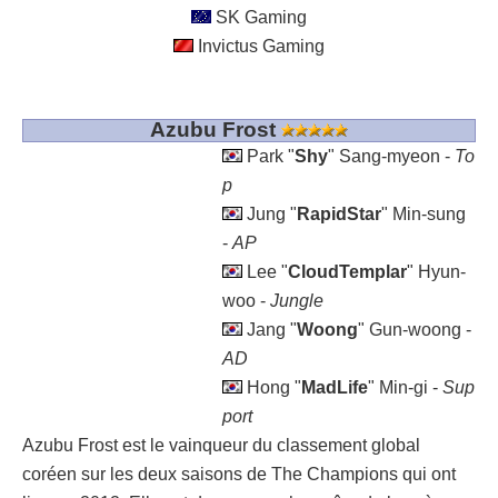
SK Gaming
Invictus Gaming
Azubu Frost
Park "
Shy
" Sang-myeon -
To
p
Jung "
RapidStar
" Min-sung
-
AP
Lee "
CloudTemplar
" Hyun-
woo -
Jungle
Jang "
Woong
" Gun-woong -
AD
Hong "
MadLife
" Min-gi -
Sup
port
Azubu Frost est le vainqueur du classement global
coréen sur les deux saisons de The Champions qui ont