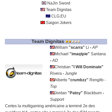
NaJin Sword
Team Dignitas
CLG.EU
Saigon Jokers
Team Dignitas
William
"scarra"
Li
-
AP
Michael
"imaqtpie"
Santana
-
AD
Christian
"I Will Dominate"
Rivera
-
Jungle
Alberto
"crumbzz"
Rengifo -
Top
Jordan
"Patoy"
Blackburn
-
Support
Certes la multigaming américaine a terminé 2
e
des