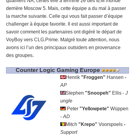
qualifiers NA, certes elle a terminé 2
e
des IEM monde
derrière Moscow 5. Mais, cette équipe a du mal à passer
la marche suivante. Celle qui vous fait passer d’équipe
challenger à équipe favorite. Il est aussi important de
savoir comment les partenaires ont digéré le départ de
VoyBoy vers CLG.Prime. Malgré toute attention, nous
avons ici l’un des principaux outsiders en provenance
des groupes.
Counter Logic Gaming Europe
Henrik
"Froggen"
Hansen
-
AP
Stephen
"Snoopeh"
Ellis -
J
ungle
Peter
"Yellowpete"
Wüppen
-
AD
Mitch
"Krepo"
Voorspoels
-
Support