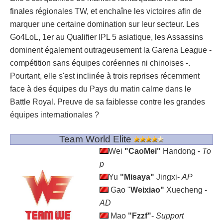
finales régionales TW, et enchaîne les victoires afin de
marquer une certaine domination sur leur secteur. Les
Go4LoL, 1er au Qualifier IPL 5 asiatique, les Assassins
dominent également outrageusement la Garena League -
compétition sans équipes coréennes ni chinoises -.
Pourtant, elle s'est inclinée à trois reprises récemment
face à des équipes du Pays du matin calme dans le
Battle Royal. Preuve de sa faiblesse contre les grandes
équipes internationales ?
Team World Elite
Wei
"CaoMei"
Handong -
To
p
Yu
"Misaya"
Jingxi-
AP
Gao "
Weixiao"
Xuecheng
-
AD
Mao
"Fzzf"
-
Support