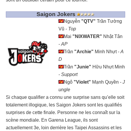
Saigon Jokers
Nguyễn
"QTV"
Trần Tường
Vũ -
Top
Mai
"NIXWATER"
Nhật Tân
-
AP
Trần
"Archie"
Minh Nhựt -
A
D
Trần
"Junie"
Hữu Nhựt Minh
-
Support
Ngô
"Violet"
Mạnh Quyền
-
J
ungle
Si chaque qualifier a connu une surprise sans qu’elle soit
totalement illogique, les Saigon Jokers sont les qualifiés
surprises de cette finale. Personne ne les connaît sur la
scène mondiale. En Garena League, ils sont
actuellement 3e, loin derrière les Taipei Assassins et les