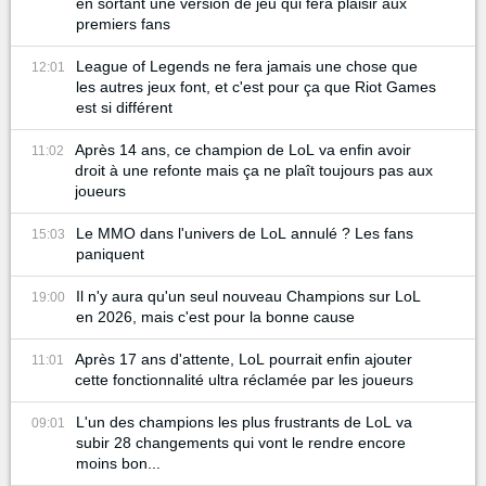
en sortant une version de jeu qui fera plaisir aux
premiers fans
League of Legends ne fera jamais une chose que
12:01
les autres jeux font, et c'est pour ça que Riot Games
est si différent
Après 14 ans, ce champion de LoL va enfin avoir
11:02
droit à une refonte mais ça ne plaît toujours pas aux
joueurs
Le MMO dans l'univers de LoL annulé ? Les fans
15:03
paniquent
Il n'y aura qu'un seul nouveau Champions sur LoL
19:00
en 2026, mais c'est pour la bonne cause
Après 17 ans d'attente, LoL pourrait enfin ajouter
11:01
cette fonctionnalité ultra réclamée par les joueurs
L'un des champions les plus frustrants de LoL va
09:01
subir 28 changements qui vont le rendre encore
moins bon...