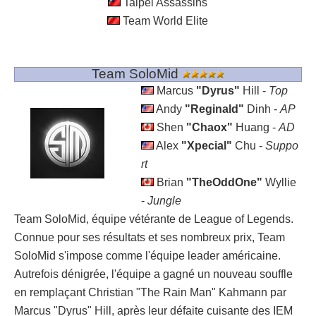
Taipei Assassins
Team World Elite
Team SoloMid
Marcus
"Dyrus"
Hill -
Top
Andy
"Reginald"
Dinh -
AP
Shen
"Chaox"
Huang -
AD
Alex
"Xpecial"
Chu -
Suppo
rt
Brian
"TheOddOne"
Wyllie
-
Jungle
Team SoloMid, équipe vétérante de League of Legends.
Connue pour ses résultats et ses nombreux prix, Team
SoloMid s'impose comme l'équipe leader américaine.
Autrefois dénigrée, l'équipe a gagné un nouveau souffle
en remplaçant
Christian "
The Rain Man
" Kahmann par
Marcus "Dyrus" Hill, après leur défaite cuisante des IEM