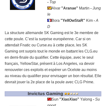
-
Top
Alvar
"Aranae"
Martin
-
Jung
le
Bora
"YellOwStaR"
Kim
-
A
D
La structure allemande SK Gaming est le 3
e
membre de
cette poule. C’est la surprise européenne. Car si on
attendait Fnatic ou Curse.eu à cette place, les SK
Gaming ont surpris tout le monde en battant les CLG.eu
en demi-finale du qualifier. Cette équipe, avec le seul
français, YellowStar, présent à Los Angeles, va devoir
renouveler ces exploits et espérer un Ocelote au moins
au niveau du qualifier pour envisager un bon résultat. Elle
devrait jouer la 2
e
place de la poule avec CLG Prime.
Invictus Gaming
Sun
"XiaoXiao"
Yalong
-
Su
pport