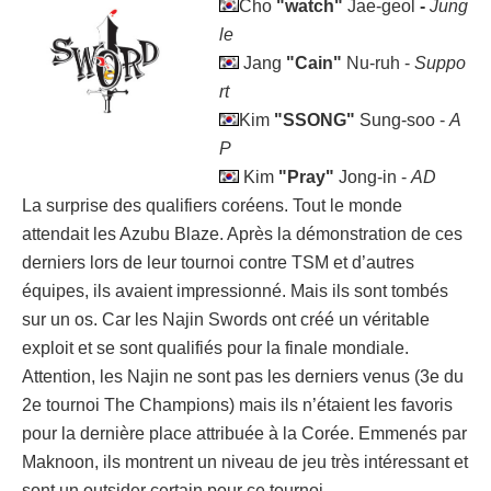
Cho
"watch"
Jae-geol
-
Jung
le
Jang
"Cain"
Nu-ruh -
Suppo
rt
Kim
"SSONG"
Sung-soo -
A
P
Kim
"Pray"
Jong-in -
AD
La surprise des qualifiers coréens. Tout le monde
attendait les Azubu Blaze. Après la démonstration de ces
derniers lors de leur tournoi contre TSM et d’autres
équipes, ils avaient impressionné. Mais ils sont tombés
sur un os. Car les Najin Swords ont créé un véritable
exploit et se sont qualifiés pour la finale mondiale.
Attention, les Najin ne sont pas les derniers venus (3
e
du
2
e
tournoi The Champions) mais ils n’étaient les favoris
pour la dernière place attribuée à la Corée. Emmenés par
Maknoon, ils montrent un niveau de jeu très intéressant et
sont un outsider certain pour ce tournoi.