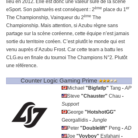
lieu en 2012. Elle est donc une valeur sûre de la scène
ème
er
eSport. Son palmarès est conséquent : 2
place du 1
ème
The Championship, Vainqueur du 2
The
Championship. Mais attention, si Azubu règne sans
partage sur la scène coréenne, cette équipe n’est jamais
sortie du territoire coréen. C’est plutôt le monde qui est
venu auprès d’Azubu Frost. Car cette team a battu les
CLG.eu en finale du tournoi The Champions N°2. Plutôt
une référence.
Counter Logic Gaming Prime
Michael
"Bigfatlp"
Tang
-
AP
Steve
"Chauster"
Chau
-
Support
George
"HotshotGG"
Georgallidis
-
Jungle
Peter
"Doublelift"
Peng
-
AD
Joe
"Voyboy"
Esfahani
-