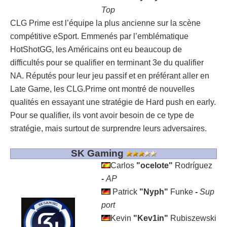
Top
CLG Prime est l’équipe la plus ancienne sur la scène
compétitive eSport. Emmenés par l’emblématique
HotShotGG, les Américains ont eu beaucoup de
difficultés pour se qualifier en terminant 3
e
du qualifier
NA. Réputés pour leur jeu passif et en préférant aller en
Late Game, les CLG.Prime ont montré de nouvelles
qualités en essayant une stratégie de Hard push en early.
Pour se qualifier, ils vont avoir besoin de ce type de
stratégie, mais surtout de surprendre leurs adversaires.
SK Gaming
Carlos
"ocelote"
Rodríguez
-
AP
Patrick
"Nyph"
Funke
-
Sup
port
Kevin
"Kev1in"
Rubiszewski