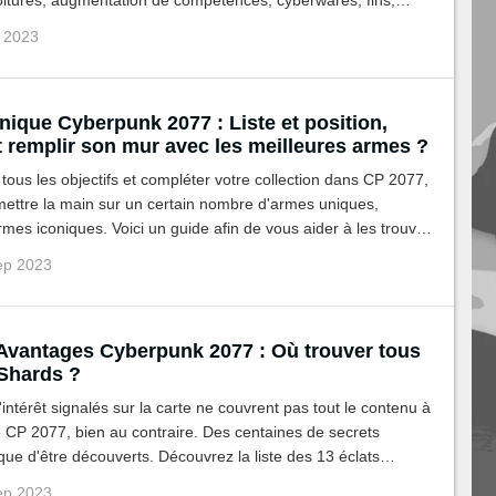
oitures, augmentation de compétences, cyberwares, fins,
x spoilers. Voici des explications sur leur déblocage dans ce
p 2023
nique Cyberpunk 2077 : Liste et position,
remplir son mur avec les meilleures armes ?
 tous les objectifs et compléter votre collection dans CP 2077,
 mettre la main sur un certain nombre d'armes uniques,
s iconiques. Voici un guide afin de vous aider à les trouver
re progression dans la campagne.
ep 2023
'Avantages Cyberpunk 2077 : Où trouver tous
 Shards ?
'intérêt signalés sur la carte ne couvrent pas tout le contenu à
 CP 2077, bien au contraire. Des centaines de secrets
que d'être découverts. Découvrez la liste des 13 éclats
utant un point d'avantage dans votre arbre de talents.
ep 2023