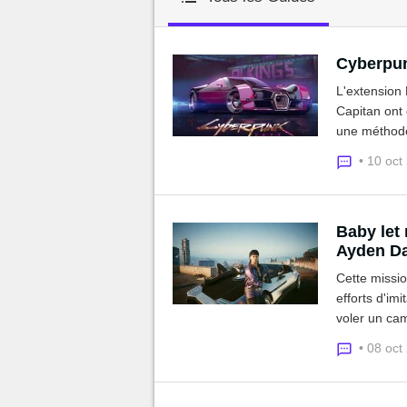
MGG

Cyberpun
L'extension 
Capitan ont
une méthode
non dans ce
• 10 oct
Baby let
Ayden Da
Cette missi
efforts d'i
voler un cam
faudra chois
• 08 oct