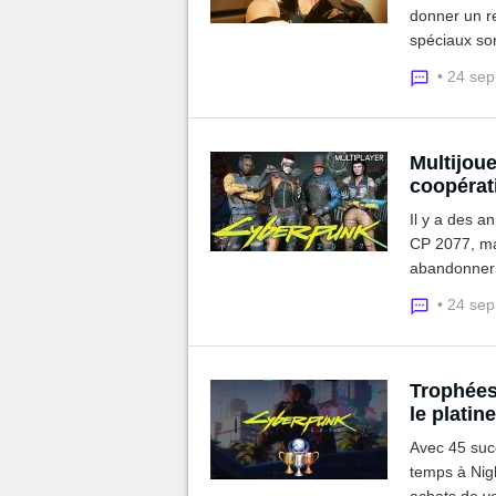
donner un re
spéciaux so
incarner Lu
• 24 se
faire dans c
Multijou
coopérati
Il y a des a
CP 2077, mai
abandonner l
mods ont pri
• 24 se
Trophées
le platine
Avec 45 suc
temps à Nigh