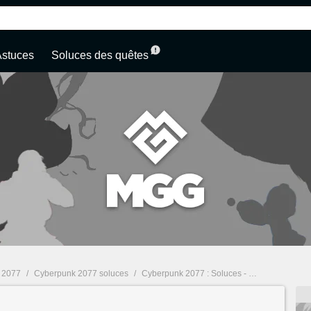
Astuces
Soluces des quêtes
 2077
/
Cyberpunk 2077 soluces
/
Cyberpunk 2077 : Soluces - page 5