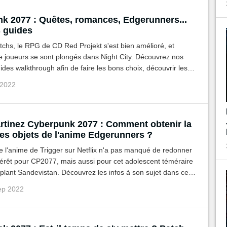
k 2077 : Quêtes, romances, Edgerunners...
 guides
atchs, le RPG de CD Red Projekt s'est bien amélioré, et
 joueurs se sont plongés dans Night City. Découvrez nos
uides walkthrough afin de faire les bons choix, découvrir les
obtenir la fin de votre choix aux côtés de Johnny Silverhand.
 2022
rtinez Cyberpunk 2077 : Comment obtenir la
les objets de l'anime Edgerunners ?
 l'anime de Trigger sur Netflix n'a pas manqué de redonner
térêt pour CP2077, mais aussi pour cet adolescent téméraire
plant Sandevistan. Découvrez les infos à son sujet dans ce
 que la position des items en jeu.
ep 2022