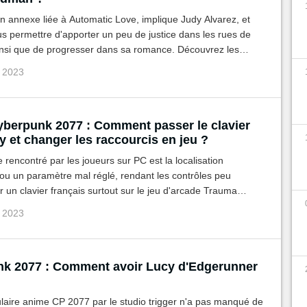
n annexe liée à Automatic Love, implique Judy Alvarez, et
us permettre d'apporter un peu de justice dans les rues de
ainsi que de progresser dans sa romance. Découvrez les
issues possibles pour Ex-Factor et leurs conséquences dans
p 2023
yberpunk 2077 : Comment passer le clavier
 et changer les raccourcis en jeu ?
rencontré par les joueurs sur PC est la localisation
ou un paramètre mal réglé, rendant les contrôles peu
r un clavier français surtout sur le jeu d'arcade Trauma
mbo Alt + Q ne fonctionne plus, mais cela peut être corrigé
p 2023
e explicatif.
k 2077 : Comment avoir Lucy d'Edgerunner
laire anime CP 2077 par le studio trigger n'a pas manqué de