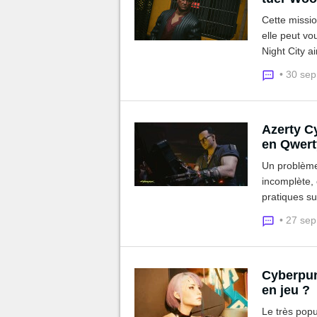
Cette missio
elle peut vo
Night City 
différentes 
• 30 se
ce guide.
Azerty C
en Qwerty
Un problème 
incomplète, 
pratiques su
Drama. Le co
• 27 se
avec ce guid
Cyberpun
en jeu ?
Le très popu