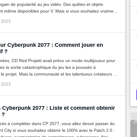
gain de popularité au jeu vidéo. Des quêtes et objets
nt même disponibles pour V. Mais si vous souhaitez vraiment
cy, la Netrunner durant votre aventure, découvrez comment
p 2023
e guide.
eur Cyberpunk 2077 : Comment jouer en
f ?
nnées, CD Red Projekt avait prévu un mode multijoueur pour
s la sortie catastrophique du jeu les a poussés à
e projet. Mais la communauté et les talentueux créateurs de
s la relève avec CyberScript Mod et des serveurs en ligne.
p 2023
 Cyberpunk 2077 : Liste et comment obtenir
 ?
cès à compléter dans CP 2077, vous allez devoir passer du
t City si vous souhaitez obtenir le 100% avec le Patch 2.0 :