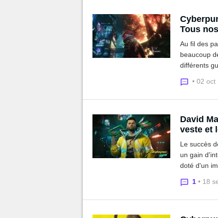
Cyberpun
Tous nos
Au fil des p
beaucoup de
différents g
secrets, et 
• 02 oct
David Ma
veste et 
Le succès de
un gain d'in
doté d'un im
guide, ainsi
1
• 18 s