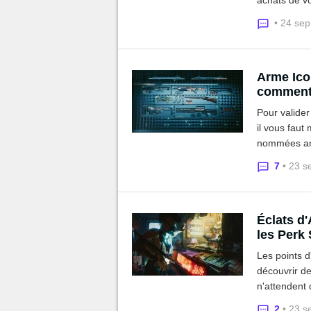
achats de v
donc gare au
• 24 se
guide.
Arme Ico
comment 
Pour valider
il vous faut
nommées arme
lors de vot
7
• 23 s
Éclats d
les Perk
Les points d
découvrir de
n'attendent 
spéciaux ajo
2
• 23 s