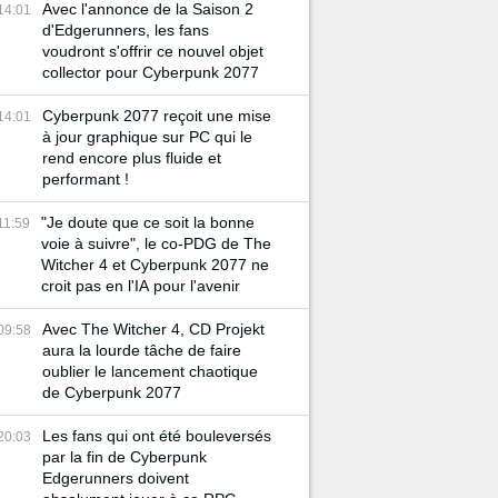
Avec l'annonce de la Saison 2
14:01
d'Edgerunners, les fans
voudront s'offrir ce nouvel objet
collector pour Cyberpunk 2077
Cyberpunk 2077 reçoit une mise
14:01
à jour graphique sur PC qui le
rend encore plus fluide et
performant !
"Je doute que ce soit la bonne
11:59
voie à suivre", le co-PDG de The
Witcher 4 et Cyberpunk 2077 ne
croit pas en l'IA pour l'avenir
Avec The Witcher 4, CD Projekt
09:58
aura la lourde tâche de faire
oublier le lancement chaotique
de Cyberpunk 2077
Les fans qui ont été bouleversés
20:03
par la fin de Cyberpunk
Edgerunners doivent