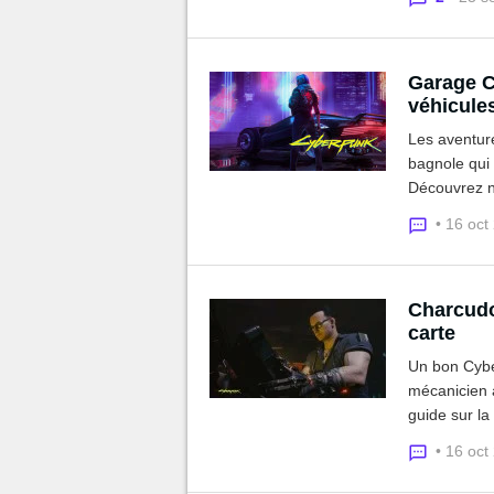
Garage C
véhicule
Les aventur
bagnole qui 
Découvrez no
disposition 
• 16 oct
Charcudo
carte
Un bon Cybe
mécanicien a
guide sur la
pour les tro
• 16 oct