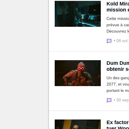
Kold Mir
mission 
Cette missi
prévue à caus
Découvrez le
ce guide.
• 08 oct
Dum Dum 
obtenir 
Un des gang
2077, et vou
portant le 
• 30 se
Ex factor
tuer Wo