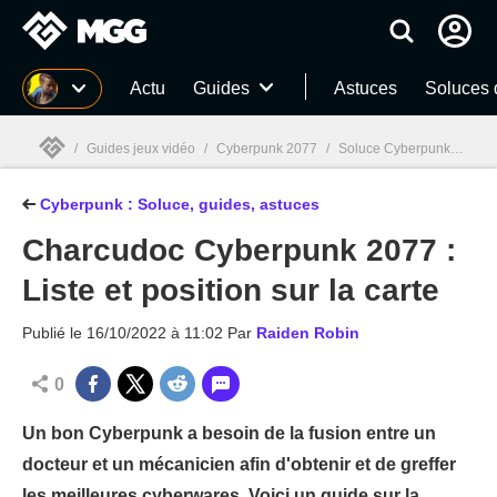
MGG
Actu
Guides
Astuces
Soluces 
/
Guides jeux vidéo
/
Cyberpunk 2077
/
Soluce Cyberpunk 2077 : Tous nos guides et astuces
Cyberpunk : Soluce, guides, astuces
MGG

Charcudoc Cyberpunk 2077 :
Liste et position sur la carte
Publié le
16/10/2022 à 11:02
Par
Raiden Robin
0
Un bon Cyberpunk a besoin de la fusion entre un
docteur et un mécanicien afin d'obtenir et de greffer
les meilleures cyberwares. Voici un guide sur la