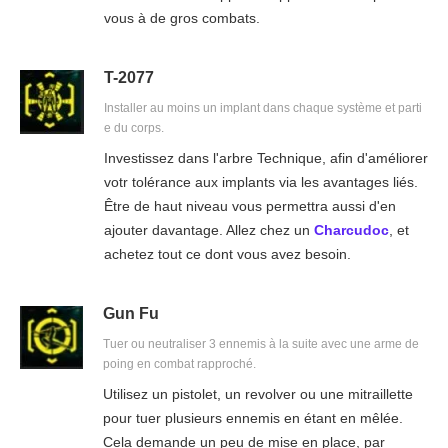
vous à de gros combats.
T-2077
Installer au moins un implant dans chaque système et parti
e du corps.
Investissez dans l'arbre Technique, afin d'améliorer
votr tolérance aux implants via les avantages liés.
Être de haut niveau vous permettra aussi d'en
ajouter davantage. Allez chez un
Charcudoc
, et
achetez tout ce dont vous avez besoin.
Gun Fu
Tuer ou neutraliser 3 ennemis à la suite avec une arme de
poing en combat rapproché.
Utilisez un pistolet, un revolver ou une mitraillette
pour tuer plusieurs ennemis en étant en mêlée.
Cela demande un peu de mise en place, par