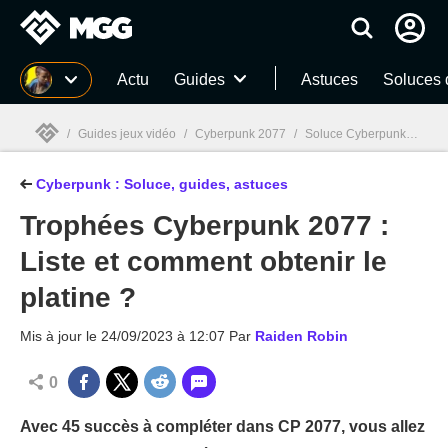
MGG
Actu
Guides
Astuces
Soluces 
/
Guides jeux vidéo
/
Cyberpunk 2077
/
Soluce Cyberpunk 2077 : Tous nos guides et astuces
Cyberpunk : Soluce, guides, astuces
MGG

Trophées Cyberpunk 2077 :
Liste et comment obtenir le
platine ?
Mis à jour le
24/09/2023 à 12:07
Par
Raiden Robin
0
Avec 45 succès à compléter dans CP 2077, vous allez