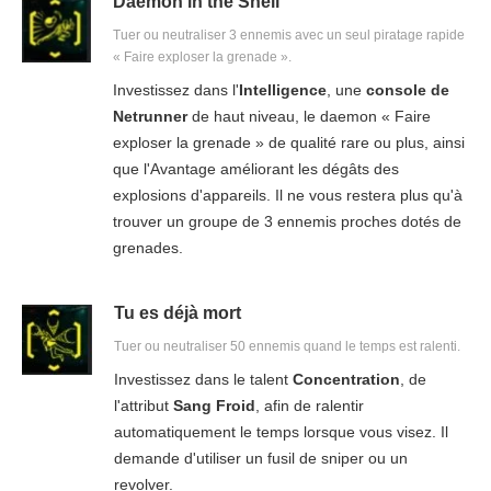
Daemon in the Shell
Tuer ou neutraliser 3 ennemis avec un seul piratage rapide
« Faire exploser la grenade ».
Investissez dans l'
Intelligence
, une
console de
Netrunner
de haut niveau, le daemon « Faire
exploser la grenade » de qualité rare ou plus, ainsi
que l'Avantage améliorant les dégâts des
explosions d'appareils. Il ne vous restera plus qu'à
trouver un groupe de 3 ennemis proches dotés de
grenades.
Tu es déjà mort
Tuer ou neutraliser 50 ennemis quand le temps est ralenti.
Investissez dans le talent
Concentration
, de
l'attribut
Sang Froid
, afin de ralentir
automatiquement le temps lorsque vous visez. Il
demande d'utiliser un fusil de sniper ou un
revolver.