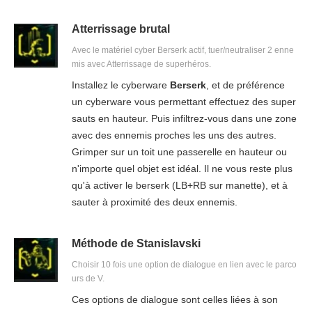
Atterrissage brutal
Avec le matériel cyber Berserk actif, tuer/neutraliser 2 enne
mis avec Atterrissage de superhéros.
Installez le cyberware
Berserk
, et de préférence
un cyberware vous permettant effectuez des super
sauts en hauteur. Puis infiltrez-vous dans une zone
avec des ennemis proches les uns des autres.
Grimper sur un toit une passerelle en hauteur ou
n'importe quel objet est idéal. Il ne vous reste plus
qu'à activer le berserk (LB+RB sur manette), et à
sauter à proximité des deux ennemis.
Méthode de Stanislavski
Choisir 10 fois une option de dialogue en lien avec le parco
urs de V.
Ces options de dialogue sont celles liées à son