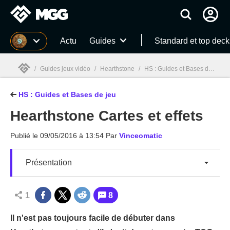
MGG
Actu
Guides
Standard et top deck
/
Guides jeux vidéo
/
Hearthstone
/
HS : Guides et Bases de jeu
/
HS : Guides et Bases de jeu
MGG

Hearthstone Cartes et effets
Publié le
09/05/2016 à 13:54
Par
Vinceomatic
Présentation
1
8
Il n'est pas toujours facile de débuter dans