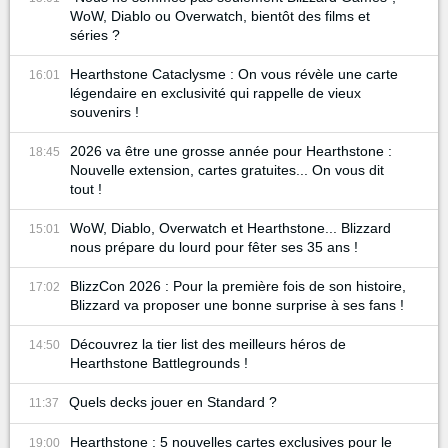
WoW, Diablo ou Overwatch, bientôt des films et
séries ?
Hearthstone Cataclysme : On vous révèle une carte
16:01
légendaire en exclusivité qui rappelle de vieux
souvenirs !
2026 va être une grosse année pour Hearthstone :
18:45
Nouvelle extension, cartes gratuites... On vous dit
tout !
WoW, Diablo, Overwatch et Hearthstone... Blizzard
15:01
nous prépare du lourd pour fêter ses 35 ans !
BlizzCon 2026 : Pour la première fois de son histoire,
17:02
Blizzard va proposer une bonne surprise à ses fans !
Découvrez la tier list des meilleurs héros de
14:50
Hearthstone Battlegrounds !
Quels decks jouer en Standard ?
11:37
Hearthstone : 5 nouvelles cartes exclusives pour le
19:00