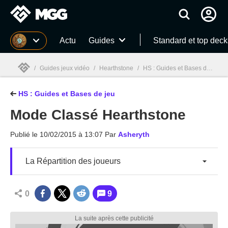
MGG
Actu
Guides
Standard et top deck
/
Guides jeux vidéo
/
Hearthstone
/
HS : Guides et Bases de jeu
/
HS : Guides et Bases de jeu
MGG

Mode Classé Hearthstone
Publié le
10/02/2015 à 13:07
Par
Asheryth
La Répartition des joueurs
0
9