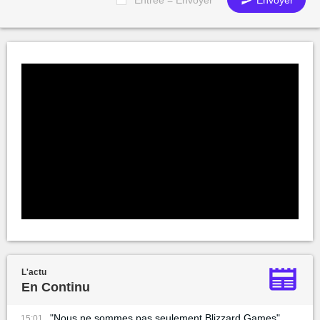
L'actu
En Continu
"Nous ne sommes pas seulement Blizzard Games",
15:01