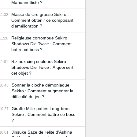
Marionnettiste ?
Masse de cire grasse Sekiro :
11:32
Comment obtenir ce composant
d'amélioration ?
Religieuse corrompue Sekiro
11:20
Shadows Die Twice : Comment
battre ce boss ?
Riz aux cinq couleurs Sekiro
11:01
Shadows Die Twice : À quoi sert
cet objet ?
Sonner la cloche démoniaque
10:45
Sekiro : Comment augmenter la
difficulté du jeu ?
Giraffe Mille-pattes Long-bras
10:27
Sekiro : Comment battre ce boss
?
Jinsuke Saze de l'élite d'Ashina
20:01