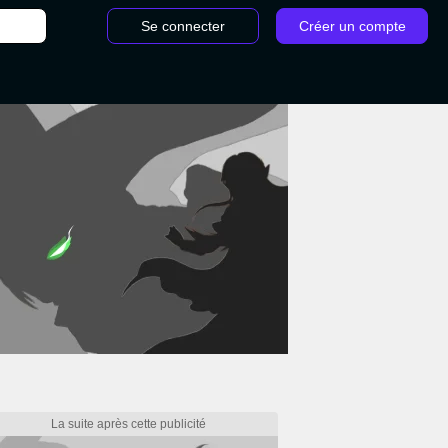
Se connecter
Créer un compte
/
Sept lances d'Ashina Sekiro : Comment battre le boss Shikubu Toshikatsu Ya