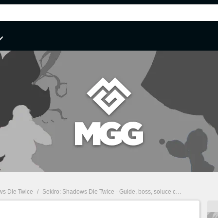
ws Die Twice
/
Sekiro: Shadows Die Twice - Guide, boss, soluce complète, secrets