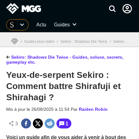
MGG
Actu
Guides
/
Guides jeux vidéo
/
Sekiro : Shadows Die Twice
/
Sekiro: Shadows Die Twice - Guide, boss, soluce complète, secrets
Sekiro: Shadows Die Twice - Guides, soluce, secrets,
MGG

gameplay etc.
Yeux-de-serpent Sekiro :
Comment battre Shirafuji et
Shirahagi ?
Mis à jour le
26/08/2025 à 11:54
Par
Raiden Robin
3
1
Voici un guide afin de vous aider à venir à bout des