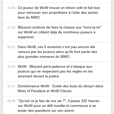
Ce joueur de WoW trouve un trésor volé et fait tout
13:05
pour retrouver son propriétaire à l'aide des autres
fans du MMO
Blizzard continue de faire la chasse aux "hors-la-loi"
07:03
sur WoW en ciblant déjà de nombreux joueurs à
supprimer
Dans WoW, ces 5 ennemis n'ont pas encore été
09:01
vaincus par les joueurs alors qu'ils font partie des
plus grandes menaces du MMO
WoW : Blizzard perd patience et s'attaque aux
10:06
joueurs qui ne respectent pas les règles en les
amenant devant la justice
Scholomance WoW : Guide des boss du donjon dans
14:11
Mists of Pandaria et WoW Classic
"Qu'est ce je fais de ma vie ?", il passe 292 heures
09:48
sur WoW pour un défi insolite et commence à se
poser des questions sur son avenir