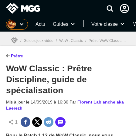
MGG
Actu
Guides
Votre classe
W
/
Guides jeux vidéo
/
WoW : Classic
/
Prêtre WoW Classic
/
WoW C
Prêtre
MGG

WoW Classic : Prêtre
Discipline, guide de
spécialisation
Mis à jour le
14/09/2019 à 16:30
Par
Florent Lablanche aka
Laerezh
1
Pour le Patch 1.12 de WoW Classic, nous vous