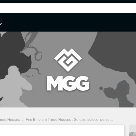
hree Houses
/
Fire Emblem Three Houses : Guides, soluce, personnages, classes, test