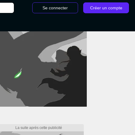
Se connecter
Créer un compte
/
Fire Emblem Three houses : Académie, cours, entraînement, compétences