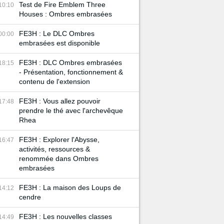
Test de Fire Emblem Three
10:10
Houses : Ombres embrasées
FE3H : Le DLC Ombres
00:00
embrasées est disponible
FE3H : DLC Ombres embrasées
18:15
- Présentation, fonctionnement &
contenu de l'extension
FE3H : Vous allez pouvoir
17:48
prendre le thé avec l'archevêque
Rhea
FE3H : Explorer l'Abysse,
16:47
activités, ressources &
renommée dans Ombres
embrasées
FE3H : La maison des Loups de
14:12
cendre
FE3H : Les nouvelles classes
14:49