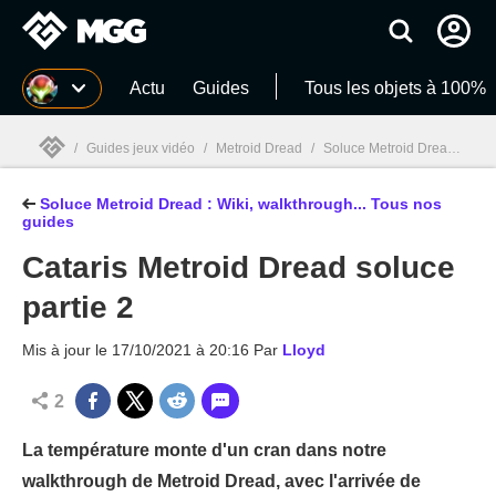
MGG
Actu
Guides
Tous les objets à 100%
/
Guides jeux vidéo
/
Metroid Dread
/
Soluce Metroid Dread : Wiki, walkthrough... Tous nos guides
Soluce Metroid Dread : Wiki, walkthrough... Tous nos
MGG

guides
Cataris Metroid Dread soluce
partie 2
Mis à jour le
17/10/2021 à 20:16
Par
Lloyd
2
La température monte d'un cran dans notre
walkthrough de Metroid Dread, avec l'arrivée de